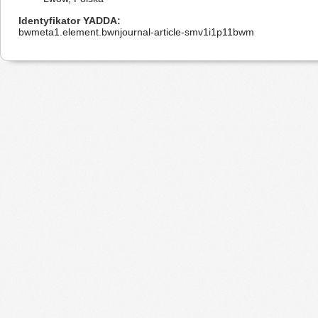
Identyfikator YADDA
bwmeta1.element.bwnjournal-article-smv1i1p11bwm