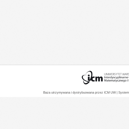
Baza utrzymywana i dystrybuowana przez
ICM UW
| System