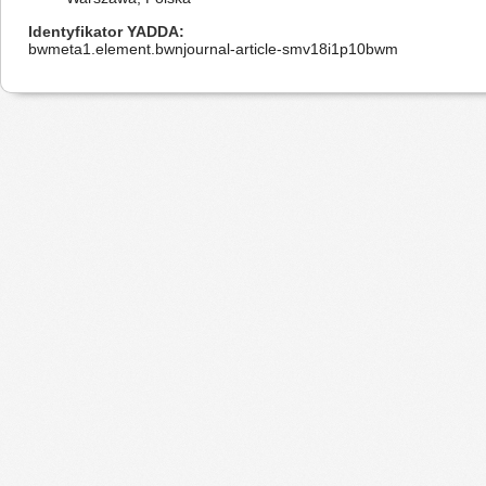
Identyfikator YADDA
bwmeta1.element.bwnjournal-article-smv18i1p10bwm