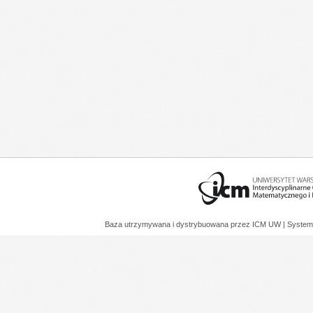
Baza utrzymywana i dystrybuowana przez
ICM UW
| System