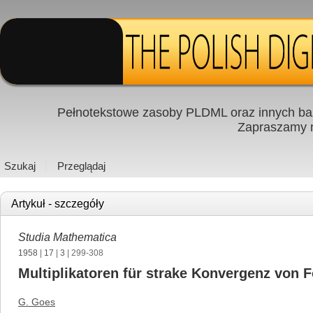
Pełnotekstowe zasoby PLDML oraz innych baz
Zapraszamy
Szukaj
Przeglądaj
Artykuł - szczegóły
Studia Mathematica
1958
|
17
|
3
| 299-308
Multiplikatoren für strake Konvergenz von F
G. Goes