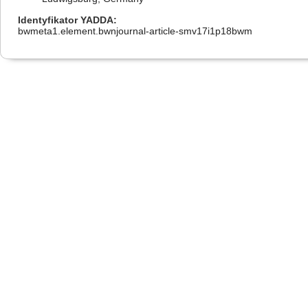
Identyfikator YADDA
bwmeta1.element.bwnjournal-article-smv17i1p18bwm