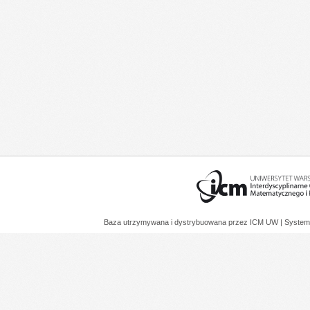
Baza utrzymywana i dystrybuowana przez
ICM UW
| System