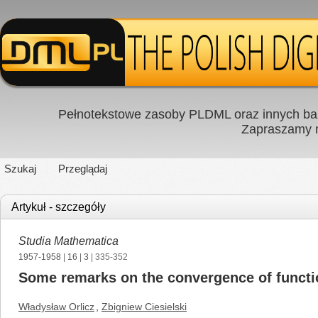
Pełnotekstowe zasoby PLDML oraz innych baz
Zapraszamy
Szukaj
Przeglądaj
Artykuł - szczegóły
Studia Mathematica
1957-1958
|
16
|
3
| 335-352
Some remarks on the convergence of functi
Władysław Orlicz
,
Zbigniew Ciesielski