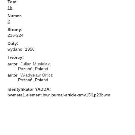
Tom
15
Numer
2
Strony
216-224
Daty
wydano
1956
Twórcy
autor
Julian Musielak
Poznań, Poland
autor
Władysław Orlicz
Poznań, Poland
Identyfikator YADDA
bwmeta1.element.bwnjournal-article-smv15i1p23bwm