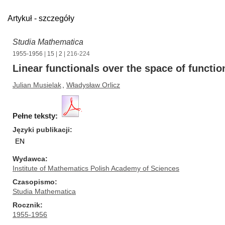
Artykuł - szczegóły
Studia Mathematica
1955-1956
|
15
|
2
| 216-224
Linear functionals over the space of functio
Julian Musielak
,
Władysław Orlicz
Pełne teksty:
Języki publikacji
EN
Wydawca
Institute of Mathematics Polish Academy of Sciences
Czasopismo
Studia Mathematica
Rocznik
1955-1956