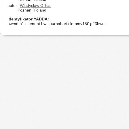
autor
Władysław Orlicz
Poznań, Poland
Identyfikator YADDA
bwmeta1.element.bwnjournal-article-smv15i1p23bwm