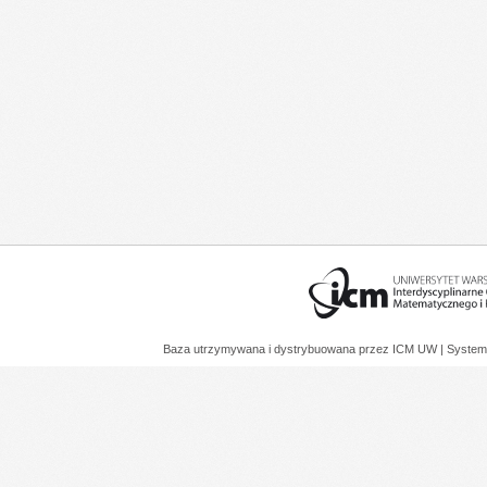
Baza utrzymywana i dystrybuowana przez
ICM UW
| System