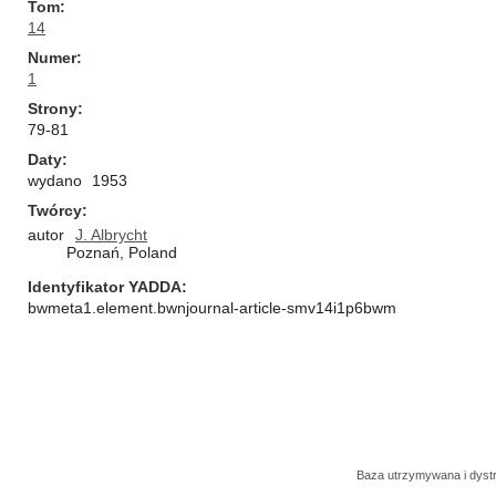
Tom
14
Numer
1
Strony
79-81
Daty
wydano
1953
Twórcy
autor
J. Albrycht
Poznań, Poland
Identyfikator YADDA
bwmeta1.element.bwnjournal-article-smv14i1p6bwm
Baza utrzymywana i dys