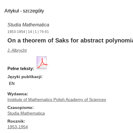
Artykuł - szczegóły
Studia Mathematica
1953-1954
|
14
|
1
| 79-81
On a theorem of Saks for abstract polynomi
J. Albrycht
Pełne teksty:
Języki publikacji
EN
Wydawca
Institute of Mathematics Polish Academy of Sciences
Czasopismo
Studia Mathematica
Rocznik
1953-1954