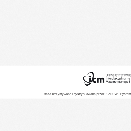
Baza utrzymywana i dystrybuowana przez
ICM UW
| System