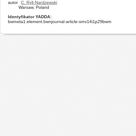
autor
C. Ryll-Nardzewski
Warsaw, Poland
Identyfikator YADDA
bwmeta1.element.bwnjournal-article-smv14i1p29bwm