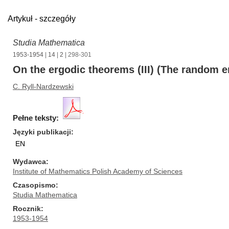
Artykuł - szczegóły
Studia Mathematica
1953-1954
|
14
|
2
| 298-301
On the ergodic theorems (III) (The random 
C. Ryll-Nardzewski
Pełne teksty:
Języki publikacji
EN
Wydawca
Institute of Mathematics Polish Academy of Sciences
Czasopismo
Studia Mathematica
Rocznik
1953-1954