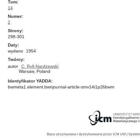
Tom
14
Numer
2
Strony
298-301
Daty
wydano
1954
Twórcy
autor
C. Ryll-Nardzewski
Warsaw, Poland
Identyfikator YADDA
bwmeta1.element.bwnjournal-article-smv14i1p26bwm
Baza utrzymywana i dystrybuowana przez
ICM UW
| System