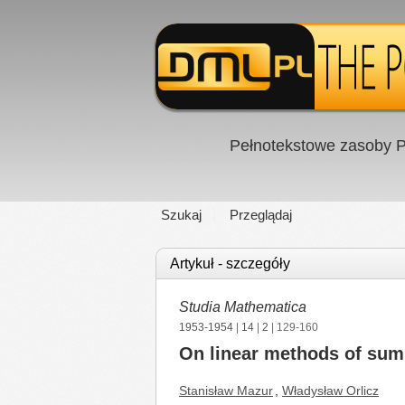
Pełnotekstowe zasoby P
Szukaj
Przeglądaj
Artykuł - szczegóły
Studia Mathematica
1953-1954
|
14
|
2
| 129-160
On linear methods of sum
Stanisław Mazur
,
Władysław Orlicz