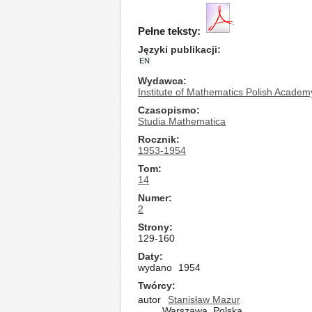
Pełne teksty:
Języki publikacji
EN
Wydawca
Institute of Mathematics Polish Academ
Czasopismo
Studia Mathematica
Rocznik
1953-1954
Tom
14
Numer
2
Strony
129-160
Daty
wydano
1954
Twórcy
autor
Stanisław Mazur
Warszawa, Polska