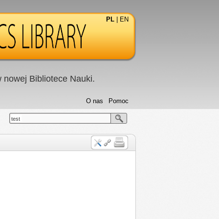
PL
|
EN
nowej Bibliotece Nauki.
O nas
Pomoc
test