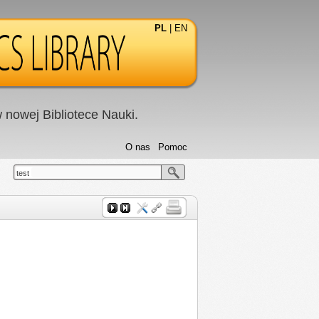
PL
|
EN
nowej Bibliotece Nauki.
O nas
Pomoc
test