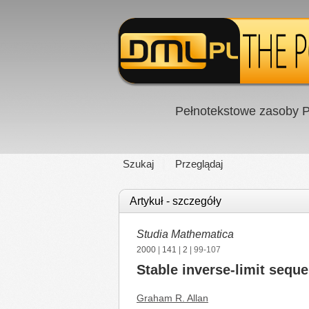
Pełnotekstowe zasoby P
Szukaj
Przeglądaj
Artykuł - szczegóły
Studia Mathematica
2000
|
141
|
2
| 99-107
Stable inverse-limit sequ
Graham R. Allan