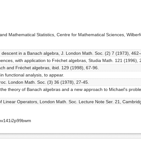
nd Mathematical Statistics, Centre for Mathematical Sciences, Wilb
sed descent in a Banach algebra, J. London Math. Soc. (2) 7 (1973), 462
equences, with application to Fréchet algebras, Studia Math. 121 (1996),
ach and Fréchet algebras, ibid. 129 (1998), 67-96.
in functional analysis, to appear.
Proc. London Math. Soc. (3) 36 (1978), 27-45.
 in the theory of Banach algebras and a new approach to Michael's prob
ty of Linear Operators, London Math. Soc. Lecture Note Ser. 21, Cambri
smv141i2p99bwm