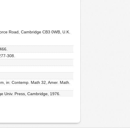
erforce Road, Cambridge CB3 0WB, U.K.
-466.
 277-308.
lem, in: Contemp. Math 32, Amer. Math.
dge Univ. Press, Cambridge, 1976.