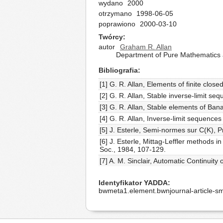
wydano
2000
otrzymano
1998-06-05
poprawiono
2000-03-10
Twórcy
autor
Graham R. Allan
Department of Pure Mathematics a
Bibliografia
[1] G. R. Allan, Elements of finite clo
[2] G. R. Allan, Stable inverse-limit s
[3] G. R. Allan, Stable elements of Ban
[4] G. R. Allan, Inverse-limit sequences 
[5] J. Esterle, Semi-normes sur C(K), 
[6] J. Esterle, Mittag-Leffler methods
Soc., 1984, 107-129.
[7] A. M. Sinclair, Automatic Continui
Identyfikator YADDA
bwmeta1.element.bwnjournal-article-