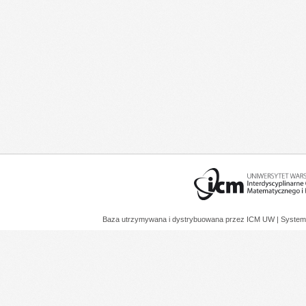
Baza utrzymywana i dystrybuowana przez
ICM UW
| System