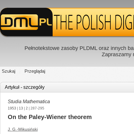
Pełnotekstowe zasoby PLDML oraz innych baz
Zapraszamy
Szukaj
Przeglądaj
Artykuł - szczegóły
Studia Mathematica
1953
|
13
|
2
| 287-295
On the Paley-Wiener theorem
J. G.-Mikusiński