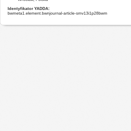
Identyfikator YADDA
bwmeta1.element.bwnjournal-article-smv13i1p28bwm