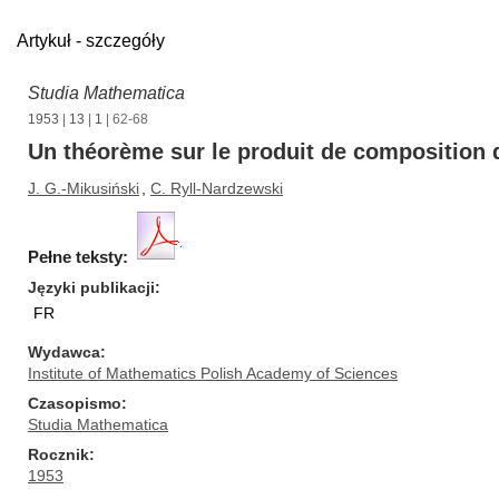
Artykuł - szczegóły
Studia Mathematica
1953
|
13
|
1
| 62-68
Un théorème sur le produit de composition d
J. G.-Mikusiński
,
C. Ryll-Nardzewski
Pełne teksty:
Języki publikacji
FR
Wydawca
Institute of Mathematics Polish Academy of Sciences
Czasopismo
Studia Mathematica
Rocznik
1953