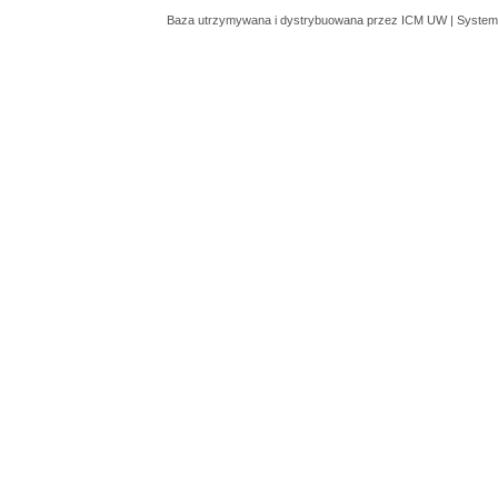
Baza utrzymywana i dystrybuowana przez
ICM UW
| System