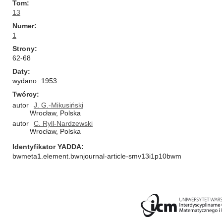
Tom
13
Numer
1
Strony
62-68
Daty
wydano
1953
Twórcy
autor
J. G.-Mikusiński
Wrocław, Polska
autor
C. Ryll-Nardzewski
Wrocław, Polska
Identyfikator YADDA
bwmeta1.element.bwnjournal-article-smv13i1p10bwm