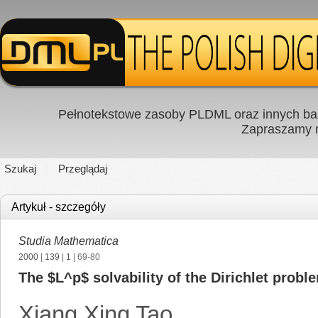
Pełnotekstowe zasoby PLDML oraz innych baz
Zapraszamy
Szukaj
Przeglądaj
Artykuł - szczegóły
Studia Mathematica
2000
|
139
|
1
| 69-80
The $L^p$ solvability of the Dirichlet probl
Xiang Xing Tao