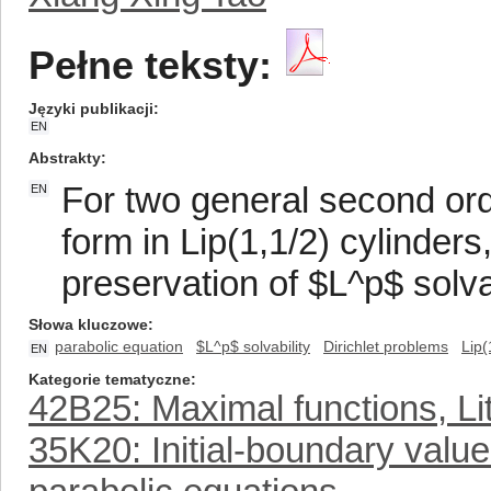
Pełne teksty:
Języki publikacji
EN
Abstrakty
For two general second ord
EN
form in Lip(1,1/2) cylinders,
preservation of $L^p$ solvab
Słowa kluczowe
parabolic equation
$L^p$ solvability
Dirichlet problems
Lip(
EN
Kategorie tematyczne
42B25: Maximal functions, Li
35K20: Initial-boundary valu