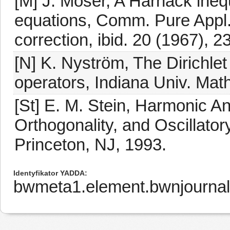
[M] J. Moser, A Harnack inequa
equations, Comm. Pure Appl.
correction, ibid. 20 (1967), 2
[N] K. Nyström, The Dirichle
operators, Indiana Univ. Math
[St] E. M. Stein, Harmonic A
Orthogonality, and Oscillator
Princeton, NJ, 1993.
Identyfikator YADDA
bwmeta1.element.bwnjournal