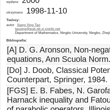
2000
wydano
1998-11-10
otrzymano
Twórcy
autor
Xiang Xing Tao
taoxing@pub.nb.zj.cninfo.net
Department of Mathematics, Ningbo University, Ningbo, Zheji
Bibliografia
[A] D. G. Aronson, Non-negati
equations, Ann Scuola Norm.
[Do] J. Doob, Classical Potent
Counterpart, Springer, 1984.
[FGS] E. B. Fabes, N. Garof
Harnack inequality and Fatou
of parabolic operators, Illino