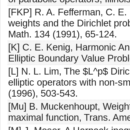
[FKP] R. A. Fefferman, C. E. 
weights and the Dirichlet prob
Math. 134 (1991), 65-124.
[K] C. E. Kenig, Harmonic A
Elliptic Boundary Value Pro
[L] N. L. Lim, The $L^p$ Diri
elliptic operators with non-sm
(1996), 503-543.
[Mu] B. Muckenhoupt, Weighte
maximal function, Trans. Ame