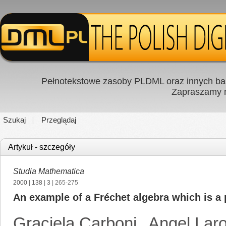
Pełnotekstowe zasoby PLDML oraz innych baz
Zapraszamy
Szukaj
Przeglądaj
Artykuł - szczegóły
Studia Mathematica
2000
|
138
|
3
| 265-275
An example of a Fréchet algebra which is a 
Graciela Carboni
,
Angel Lar