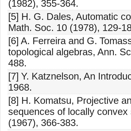
(1982), 355-364.
[5] H. G. Dales, Automatic co
Math. Soc. 10 (1978), 129-18
[6] A. Ferreira and G. Tomass
topological algebras, Ann. S
488.
[7] Y. Katznelson, An Introdu
1968.
[8] H. Komatsu, Projective an
sequences of locally convex
(1967), 366-383.