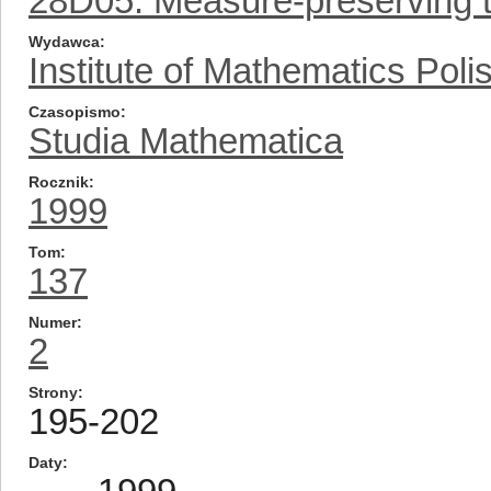
28D05: Measure-preserving t
Wydawca
Institute of Mathematics Pol
Czasopismo
Studia Mathematica
Rocznik
1999
Tom
137
Numer
2
Strony
195-202
Daty