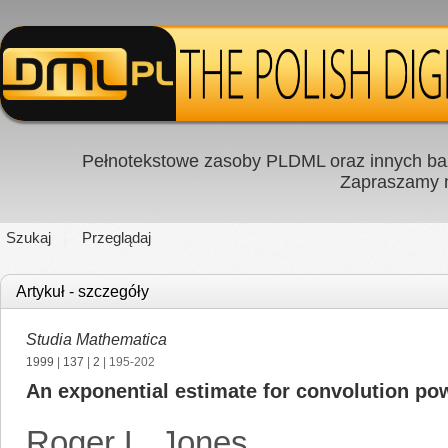
Pełnotekstowe zasoby PLDML oraz innych baz
Zapraszamy
Szukaj
Przeglądaj
Artykuł - szczegóły
Studia Mathematica
1999
|
137
|
2
| 195-202
An exponential estimate for convolution po
Roger L. Jones