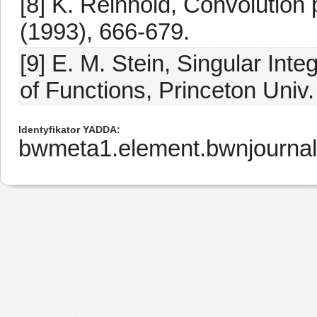
[8] K. Reinhold, Convolution 
(1993), 666-679.
[9] E. M. Stein, Singular Integ
of Functions, Princeton Univ.
Identyfikator YADDA
bwmeta1.element.bwnjourna