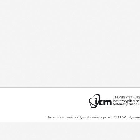
Baza utrzymywana i dystrybuowana przez
ICM UW
| System