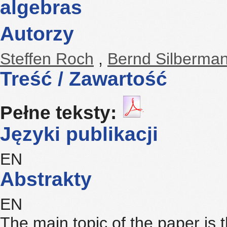
algebras
Autorzy
Steffen Roch
,
Bernd Silberma
Treść / Zawartość
Pełne teksty:
Języki publikacji
EN
Abstrakty
EN
The main topic of the paper is t