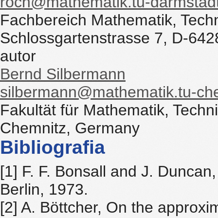
roch@mathematik.tu-darmstad
Fachbereich Mathematik, Techn
Schlossgartenstrasse 7, D-64
autor
Bernd Silbermann
silbermann@mathematik.tu-ch
Fakultät für Mathematik, Techn
Chemnitz, Germany
Bibliografia
[1] F. F. Bonsall and J. Dunca
Berlin, 1973.
[2] A. Böttcher, On the approxi