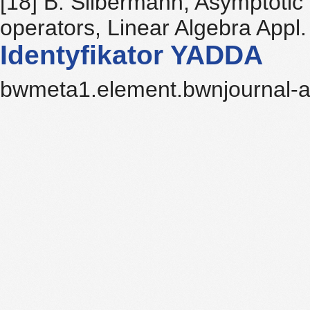
[18] B. Silbermann, Asymptotic
operators, Linear Algebra Appl
Identyfikator YADDA
bwmeta1.element.bwnjournal-