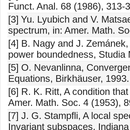
Funct. Anal. 68 (1986), 313-
[3] Yu. Lyubich and V. Matsa
spectrum, in: Amer. Math. Soc
[4] B. Nagy and J. Zemánek, 
power boundedness, Studia M
[5] O. Nevanlinna, Convergenc
Equations, Birkhäuser, 1993.
[6] R. K. Ritt, A condition t
Amer. Math. Soc. 4 (1953), 
[7] J. G. Stampfli, A local spe
Invariant subspaces, Indiana