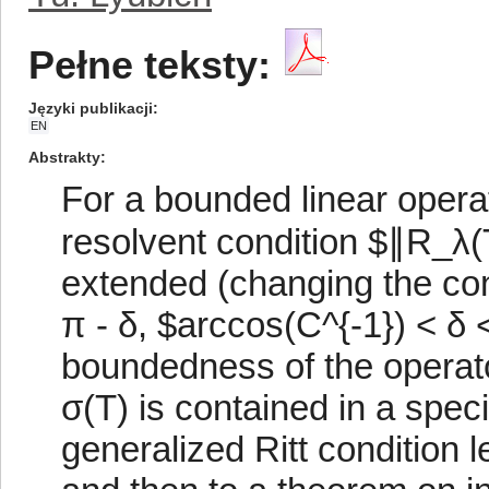
Pełne teksty:
Języki publikacji
EN
Abstrakty
For a bounded linear opera
resolvent condition $∥R_λ(T
extended (changing the cons
π - δ, $arccos(C^{-1}) < δ 
boundedness of the operator
σ(T) is contained in a spe
generalized Ritt condition le