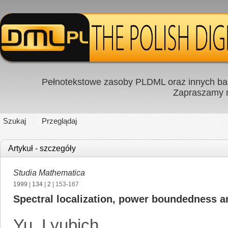
Pełnotekstowe zasoby PLDML oraz innych baz
Zapraszamy
Szukaj
Przeglądaj
Artykuł - szczegóły
Studia Mathematica
1999
|
134
|
2
| 153-167
Spectral localization, power boundedness an
Yu. Lyubich