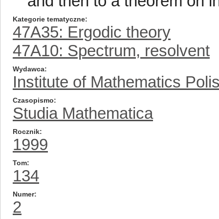
and then to a theorem on i
Kategorie tematyczne
47A35: Ergodic theory
47A10: Spectrum, resolvent
Wydawca
Institute of Mathematics Pol
Czasopismo
Studia Mathematica
Rocznik
1999
Tom
134
Numer
2