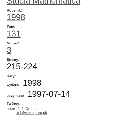
Studia Mathematica
Rocznik
1998
Tom
131
Numer
3
Strony
215-224
Daty
1998
wydano
1997-07-14
otrzymano
Twórcy
autor
J. J. Green
jjg1@cise.npl.co.uk