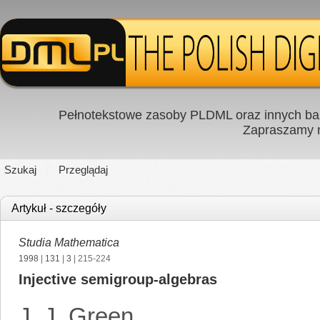
Pełnotekstowe zasoby PLDML oraz innych baz
Zapraszamy
Szukaj
Przeglądaj
Artykuł - szczegóły
Studia Mathematica
1998
|
131
|
3
| 215-224
Injective semigroup-algebras
J. J. Green