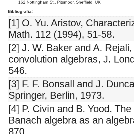
162 Nottingham St., Pitsmoor, Sheffield, UK
Bibliografia
[1] O. Yu. Aristov, Characteri
Math. 112 (1994), 51-58.
[2] J. W. Baker and A. Rejali
convolution algebras, J. Lon
546.
[3] F. F. Bonsall and J. Dun
Springer, Berlin, 1973.
[4] P. Civin and B. Yood, Th
Banach algebra as an algebra
870.