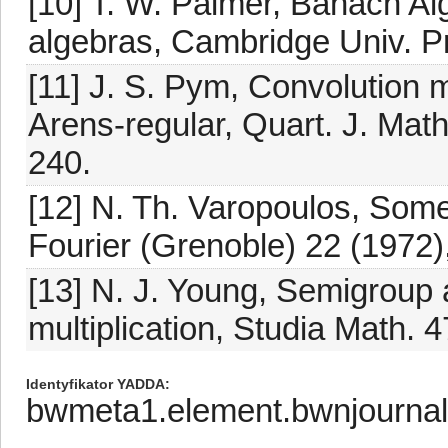
[10] T. W. Palmer, Banach Al
algebras, Cambridge Univ. P
[11] J. S. Pym, Convolution 
Arens-regular, Quart. J. Math
240.
[12] N. Th. Varopoulos, Some
Fourier (Grenoble) 22 (1972),
[13] N. J. Young, Semigroup 
multiplication, Studia Math. 
Identyfikator YADDA
bwmeta1.element.bwnjourna