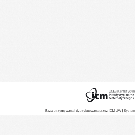
Baza utrzymywana i dystrybuowana przez
ICM UW
| System