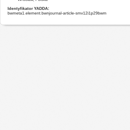
Identyfikator YADDA
bwmeta1.element.bwnjournal-article-smv12i1p29bwm