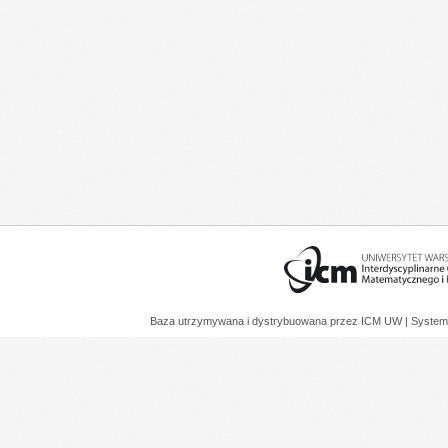
Baza utrzymywana i dystrybuowana przez
ICM UW
| System