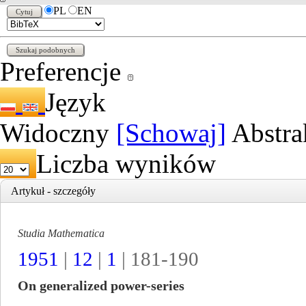
PL
EN
Preferencje
Język
Widoczny
[Schowaj]
Abstra
Liczba wyników
Artykuł - szczegóły
Studia Mathematica
1951
|
12
|
1
| 181-190
On generalized power-series