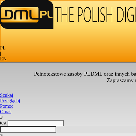
PL
|
EN
Pełnotekstowe zasoby PLDML oraz innych baz
Zapraszamy
Szukaj
Przeglądaj
Pomoc
O nas
test