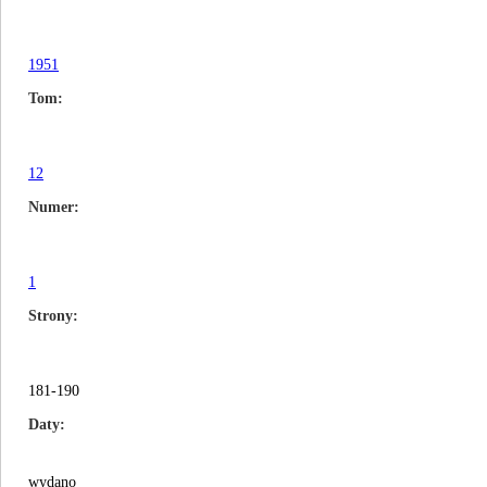
1951
Tom
12
Numer
1
Strony
181-190
Daty
wydano