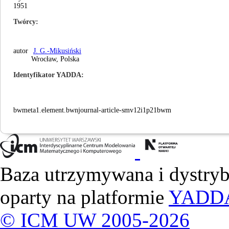
1951
Twórcy
autor
J. G.-Mikusiński
Wrocław, Polska
Identyfikator YADDA
bwmeta1.element.bwnjournal-article-smv12i1p21bwm
Baza utrzymywana i dystry
oparty na platformie
YADD
© ICM UW 2005-2026