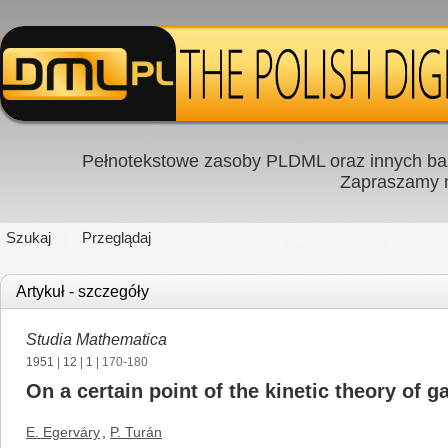
Pełnotekstowe zasoby PLDML oraz innych baz
Zapraszamy
Szukaj
Przeglądaj
Artykuł - szczegóły
Studia Mathematica
1951
|
12
|
1
| 170-180
On a certain point of the kinetic theory of g
E. Egerváry
,
P. Turán