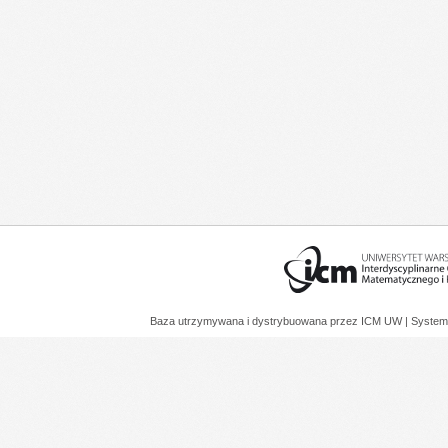
Baza utrzymywana i dystrybuowana przez
ICM UW
| System