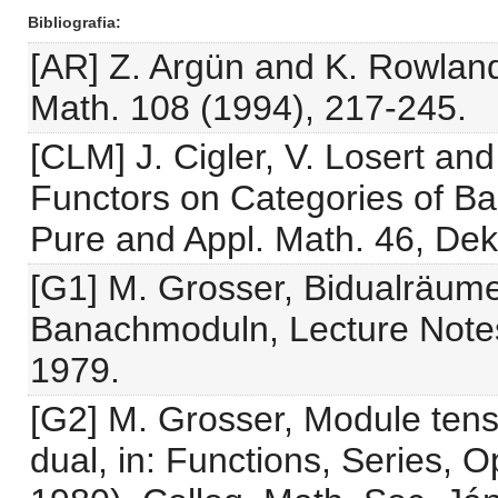
Bibliografia
[AR] Z. Argün and K. Rowland
Math. 108 (1994), 217-245.
[CLM] J. Cigler, V. Losert a
Functors on Categories of B
Pure and Appl. Math. 46, Dek
[G1] M. Grosser, Bidualräum
Banachmoduln, Lecture Notes 
1979.
[G2] M. Grosser, Module tens
dual, in: Functions, Series, Op