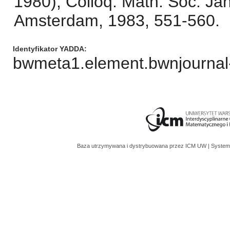
1980), Colloq. Math. Soc. Ján
Amsterdam, 1983, 551-560.
Identyfikator YADDA
bwmeta1.element.bwnjournal
Baza utrzymywana i dystrybuowana przez
ICM UW
| System