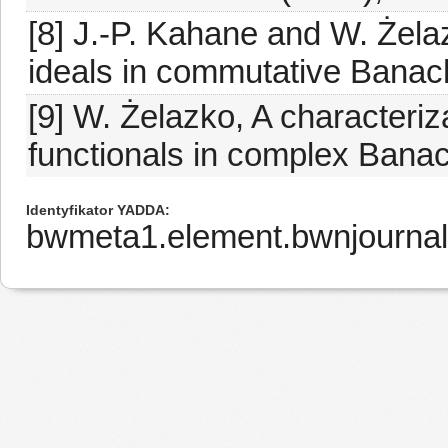
[8] J.-P. Kahane and W. Żela
ideals in commutative Banach
[9] W. Żelazko, A characteriza
functionals in complex Banach
Identyfikator YADDA
bwmeta1.element.bwnjourna