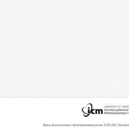
Baza utrzymywana i dystrybuowana przez
ICM UW
| System