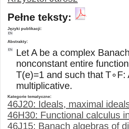
Pełne teksty:
Języki publikacji
EN
Abstrakty
Let A be a complex Banach a
EN
nonconstant entire function,
T(e)=1 and such that T∘F: 
multiplicative.
Kategorie tematyczne
46J20: Ideals, maximal ideal
46H30: Functional calculus in
46J15: Banach algebras of dif