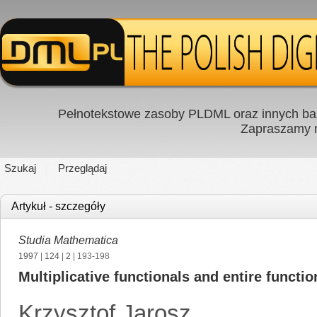
Pełnotekstowe zasoby PLDML oraz innych baz
Zapraszamy
Szukaj
Przeglądaj
Artykuł - szczegóły
Studia Mathematica
1997
|
124
|
2
| 193-198
Multiplicative functionals and entire function
Krzysztof Jarosz