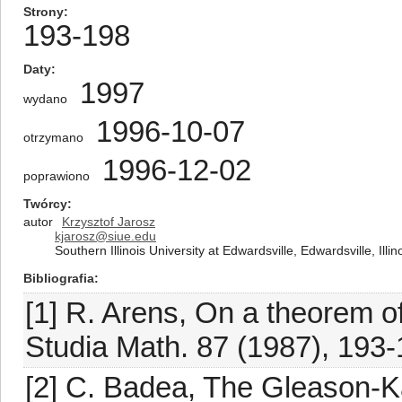
Strony
193-198
Daty
1997
wydano
1996-10-07
otrzymano
1996-12-02
poprawiono
Twórcy
autor
Krzysztof Jarosz
kjarosz@siue.edu
Southern Illinois University at Edwardsville, Edwardsville, Illi
Bibliografia
[1] R. Arens, On a theorem 
Studia Math. 87 (1987), 193-
[2] C. Badea, The Gleason-K