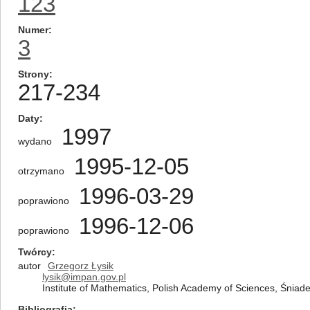
123
Numer
3
Strony
217-234
Daty
1997
wydano
1995-12-05
otrzymano
1996-03-29
poprawiono
1996-12-06
poprawiono
Twórcy
autor
Grzegorz Łysik
lysik@impan.gov.pl
Institute of Mathematics, Polish Academy of Sciences, Śnia
Bibliografia