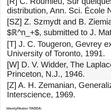
[R] C. Roumieu, Sur quelques
distribution, Ann. Sci. École
[SZ] Z. Szmydt and B. Ziemia
$ℝ^n_+$, submitted to J. Mat
[T] J. C. Tougeron, Gevrey ex
University of Toronto, 1991.
[W] D. V. Widder, The Laplac
Princeton, N.J., 1946.
[Z] A. H. Zemanian, Generali
Interscience, 1969.
Identyfikator YADDA