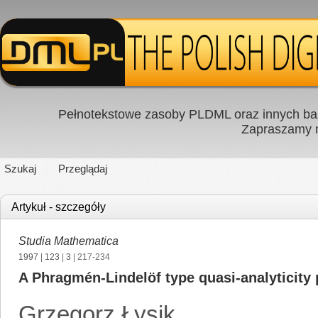
Pełnotekstowe zasoby PLDML oraz innych baz
Zapraszamy
Szukaj
Przeglądaj
Artykuł - szczegóły
Studia Mathematica
1997
|
123
|
3
| 217-234
A Phragmén-Lindelöf type quasi-analyticity 
Grzegorz Łysik