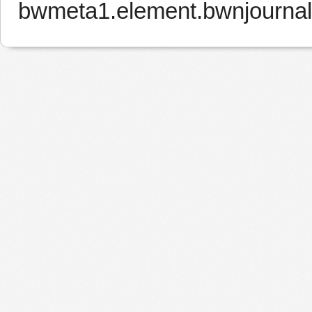
bwmeta1.element.bwnjourna