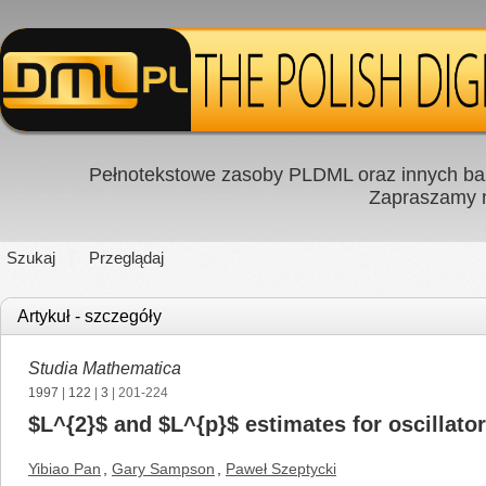
Pełnotekstowe zasoby PLDML oraz innych baz
Zapraszamy
Szukaj
Przeglądaj
Artykuł - szczegóły
Studia Mathematica
1997
|
122
|
3
| 201-224
$L^{2}$ and $L^{p}$ estimates for oscillato
Yibiao Pan
,
Gary Sampson
,
Paweł Szeptycki