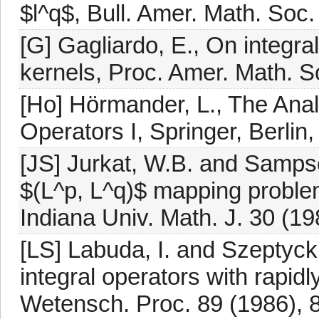
$l^q$, Bull. Amer. Math. Soc.
[G] Gagliardo, E., On integra
kernels, Proc. Amer. Math. S
[Ho] Hörmander, L., The Analys
Operators I, Springer, Berlin,
[JS] Jurkat, W.B. and Sampso
$(L^p, L^q)$ mapping problem 
Indiana Univ. Math. J. 30 (19
[LS] Labuda, I. and Szeptyck
integral operators with rapidl
Wetensch. Proc. 89 (1986), 