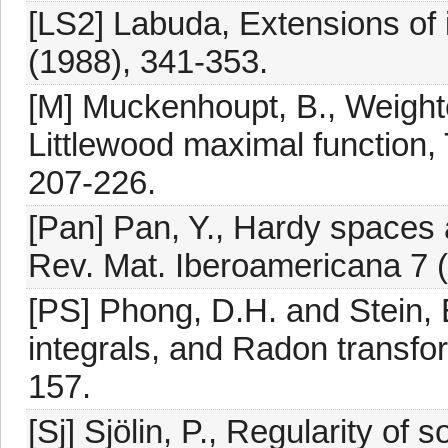
[LS2] Labuda, Extensions of 
(1988), 341-353.
[M] Muckenhoupt, B., Weighte
Littlewood maximal function,
207-226.
[Pan] Pan, Y., Hardy spaces a
Rev. Mat. Iberoamericana 7 (
[PS] Phong, D.H. and Stein, E
integrals, and Radon transfo
157.
[Sj] Sjölin, P., Regularity of