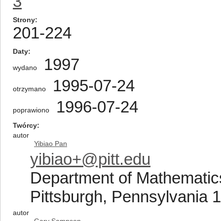
3
Strony
201-224
Daty
1997
wydano
1995-07-24
otrzymano
1996-07-24
poprawiono
Twórcy
autor
Yibiao Pan
yibiao+@pitt.edu
Department of Mathematics,
Pittsburgh, Pennsylvania 
autor