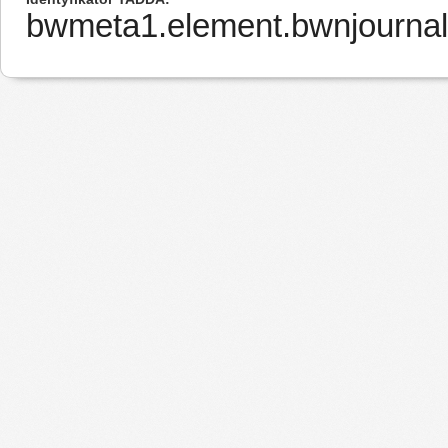
bwmeta1.element.bwnjourna