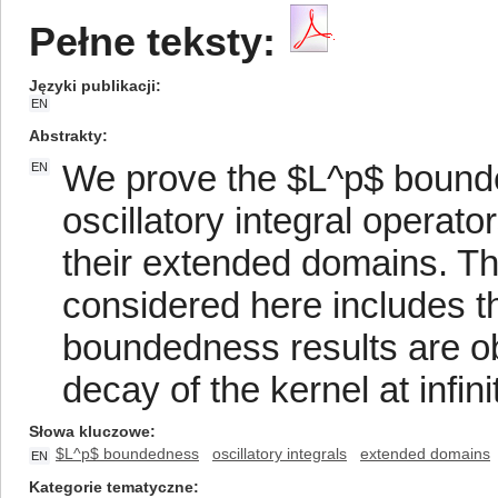
Pełne teksty:
Języki publikacji
EN
Abstrakty
We prove the $L^p$ bounde
EN
oscillatory integral operato
their extended domains. Th
considered here includes th
boundedness results are obt
decay of the kernel at infini
Słowa kluczowe
$L^p$ boundedness
oscillatory integrals
extended domains
EN
Kategorie tematyczne