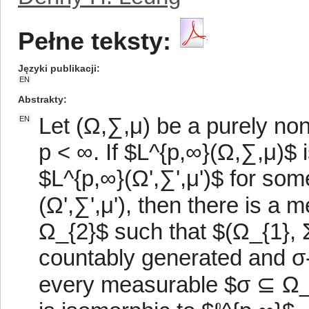
Pełne teksty:
Języki publikacji
EN
Abstrakty
Let (Ω,∑,μ) be a purely no
EN
p < ∞. If $L^{p,∞}(Ω,∑,μ)$
$L^{p,∞}(Ω',∑',μ')$ for so
(Ω',∑',μ'), then there is a
Ω_{2}$ such that $(Ω_{1}, 
countably generated and σ-f
every measurable $σ ⊆ Ω_{2