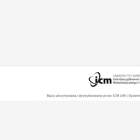
Baza utrzymywana i dystrybuowana przez
ICM UW
| System