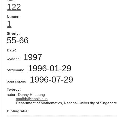
Tom
122
Numer
1
Strony
55-66
Daty
1997
wydano
1996-01-29
otrzymano
1996-07-29
poprawiono
Twórcy
autor
Denny H. Leung
matlhh@leonis.nus
Department of Mathematics, National University of Singapor
Bibliografia