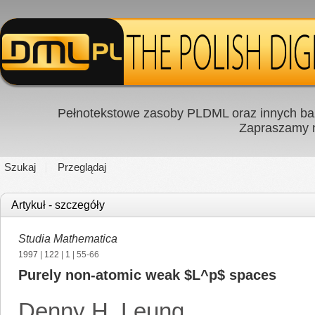
Pełnotekstowe zasoby PLDML oraz innych baz
Zapraszamy
Szukaj
Przeglądaj
Artykuł - szczegóły
Studia Mathematica
1997
|
122
|
1
| 55-66
Purely non-atomic weak $L^p$ spaces
Denny H. Leung