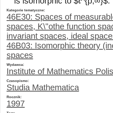
is isomorphic to $ℓ^{p,∞}$.
Kategorie tematyczne
46E30: Spaces of measurable 
spaces, K\"othe function sp
invariant spaces, ideal spaces
46B03: Isomorphic theory (in
spaces
Wydawca
Institute of Mathematics Pol
Czasopismo
Studia Mathematica
Rocznik
1997