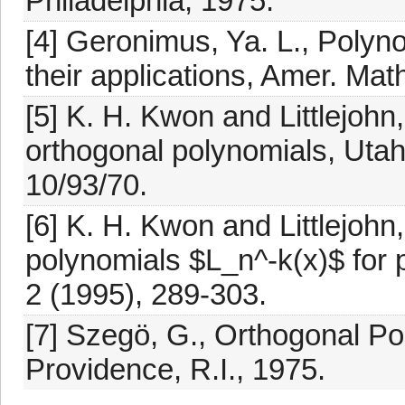
Philadelphia, 1975.
[4] Geronimus, Ya. L., Polyno
their applications, Amer. Math
[5] K. H. Kwon and Littlejohn, 
orthogonal polynomials, Utah
10/93/70.
[6] K. H. Kwon and Littlejohn
polynomials $L_n^-k(x)$ for p
2 (1995), 289-303.
[7] Szegö, G., Orthogonal Po
Providence, R.I., 1975.