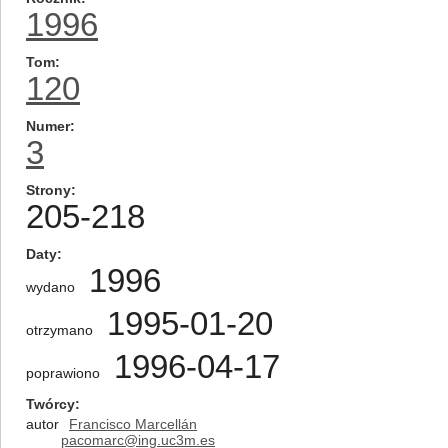
1996
Tom
120
Numer
3
Strony
205-218
Daty
1996
wydano
1995-01-20
otrzymano
1996-04-17
poprawiono
Twórcy
autor
Francisco Marcellán
pacomarc@ing.uc3m.es