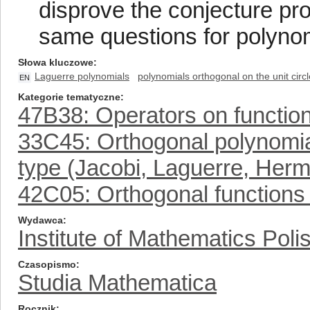
disprove the conjecture pr
same questions for polynomi
Słowa kluczowe
Laguerre polynomials
polynomials orthogonal on the unit circl
EN
Kategorie tematyczne
47B38: Operators on functio
33C45: Orthogonal polynomia
type (Jacobi, Laguerre, Herm
42C05: Orthogonal functions 
Wydawca
Institute of Mathematics Pol
Czasopismo
Studia Mathematica
Rocznik