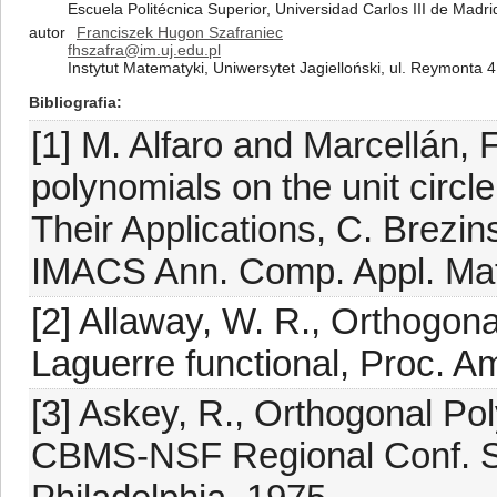
Escuela Politécnica Superior, Universidad Carlos III de Madr
autor
Franciszek Hugon Szafraniec
fhszafra@im.uj.edu.pl
Instytut Matematyki, Uniwersytet Jagielloński, ul. Reymonta
Bibliografia
[1] M. Alfaro and Marcellán, 
polynomials on the unit circl
Their Applications, C. Brezin
IMACS Ann. Comp. Appl. Math.
[2] Allaway, W. R., Orthogon
Laguerre functional, Proc. A
[3] Askey, R., Orthogonal Po
CBMS-NSF Regional Conf. Ser