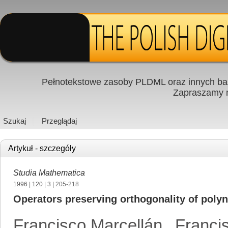
Pełnotekstowe zasoby PLDML oraz innych baz
Zapraszamy
Szukaj
Przeglądaj
Artykuł - szczegóły
Studia Mathematica
1996
|
120
|
3
| 205-218
Operators preserving orthogonality of poly
Francisco Marcellán
,
Franci