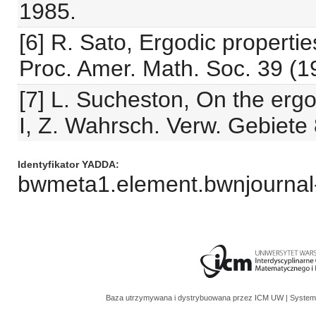
1985.
[6] R. Sato, Ergodic propert
Proc. Amer. Math. Soc. 39 (1
[7] L. Sucheston, On the ergo
I, Z. Wahrsch. Verw. Gebiete 
Identyfikator YADDA
bwmeta1.element.bwnjournal
Baza utrzymywana i dystrybuowana przez
ICM UW
| System