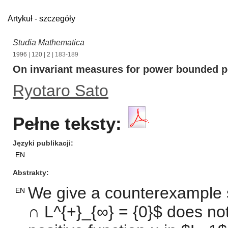
Artykuł - szczegóły
Studia Mathematica
1996
|
120
|
2
| 183-189
On invariant measures for power bounded po
Ryotaro Sato
Pełne teksty:
Języki publikacji
EN
Abstrakty
We give a counterexample s
EN
∩ L^{+}_{∞} = {0}$ does not 