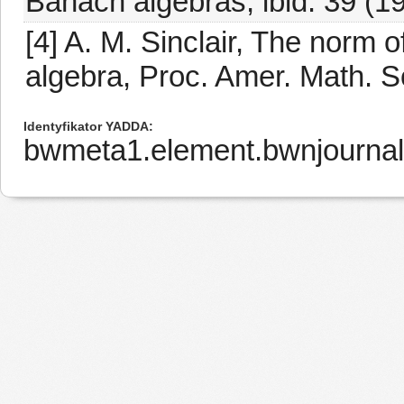
Banach algebras, ibid. 39 (1
[4] A. M. Sinclair, The norm 
algebra, Proc. Amer. Math. S
Identyfikator YADDA
bwmeta1.element.bwnjourna