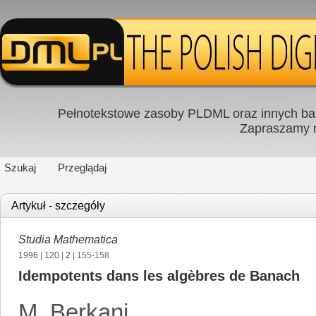
Pełnotekstowe zasoby PLDML oraz innych baz
Zapraszamy
Szukaj
Przeglądaj
Artykuł - szczegóły
Studia Mathematica
1996
|
120
|
2
| 155-158
Idempotents dans les algèbres de Banach
M. Berkani