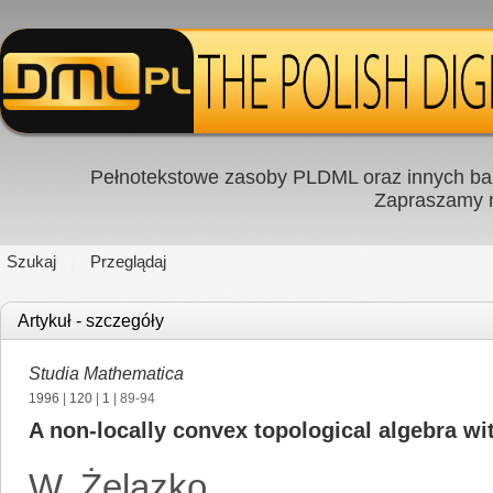
Pełnotekstowe zasoby PLDML oraz innych baz
Zapraszamy
Szukaj
Przeglądaj
Artykuł - szczegóły
Studia Mathematica
1996
|
120
|
1
| 89-94
A non-locally convex topological algebra wi
W. Żelazko