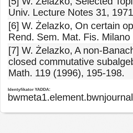
[5] W. Żelazko, Selected Top
Univ. Lecture Notes 31, 1971
[6] W. Żelazko, On certain op
Rend. Sem. Mat. Fis. Milano 
[7] W. Żelazko, A non-Banac
closed commutative subalgeb
Math. 119 (1996), 195-198.
Identyfikator YADDA
bwmeta1.element.bwnjournal