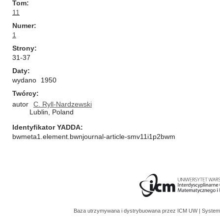
Tom
11
Numer
1
Strony
31-37
Daty
wydano
1950
Twórcy
autor
C. Ryll-Nardzewski
Lublin, Poland
Identyfikator YADDA
bwmeta1.element.bwnjournal-article-smv11i1p2bwm
Baza utrzymywana i dystrybuowana przez
ICM UW
| System