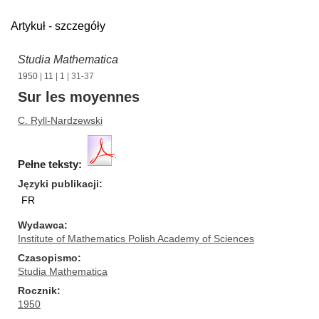
Artykuł - szczegóły
Studia Mathematica
1950
|
11
|
1
| 31-37
Sur les moyennes
C. Ryll-Nardzewski
Pełne teksty:
Języki publikacji
FR
Wydawca
Institute of Mathematics Polish Academy of Sciences
Czasopismo
Studia Mathematica
Rocznik
1950