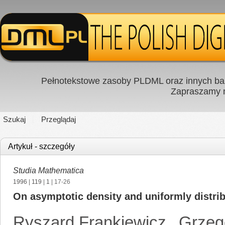
Pełnotekstowe zasoby PLDML oraz innych baz
Zapraszamy
Szukaj
Przeglądaj
Artykuł - szczegóły
Studia Mathematica
1996
|
119
|
1
| 17-26
On asymptotic density and uniformly distr
Ryszard Frankiewicz
,
Grzeg