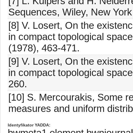
[7] L. Kuipers and H. Neiderre
Sequences, Wiley, New York
[8] V. Losert, On the existen
in compact topological space
(1978), 463-471.
[9] V. Losert, On the existen
in compact topological space
260.
[10] S. Mercourakis, Some r
measures and uniform distrib
Identyfikator YADDA
bwmeta1.element.bwnjournal