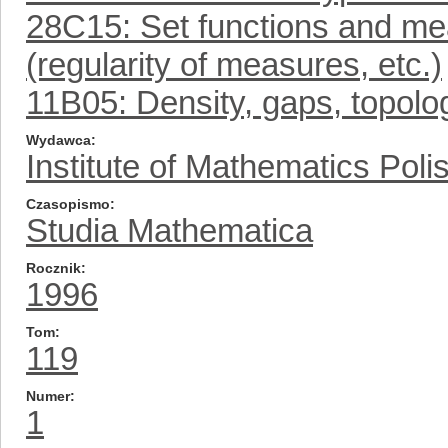
28C15: Set functions and me
(regularity of measures, etc.)
11B05: Density, gaps, topolo
Wydawca
Institute of Mathematics Pol
Czasopismo
Studia Mathematica
Rocznik
1996
Tom
119
Numer
1