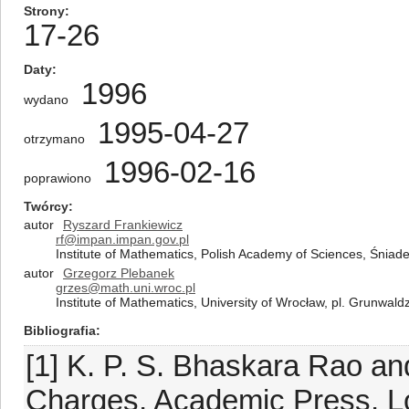
Strony
17-26
Daty
1996
wydano
1995-04-27
otrzymano
1996-02-16
poprawiono
Twórcy
autor
Ryszard Frankiewicz
rf@impan.impan.gov.pl
Institute of Mathematics, Polish Academy of Sciences, Śnia
autor
Grzegorz Plebanek
grzes@math.uni.wroc.pl
Institute of Mathematics, University of Wrocław, pl. Grunwal
Bibliografia
[1] K. P. S. Bhaskara Rao a
Charges, Academic Press, L