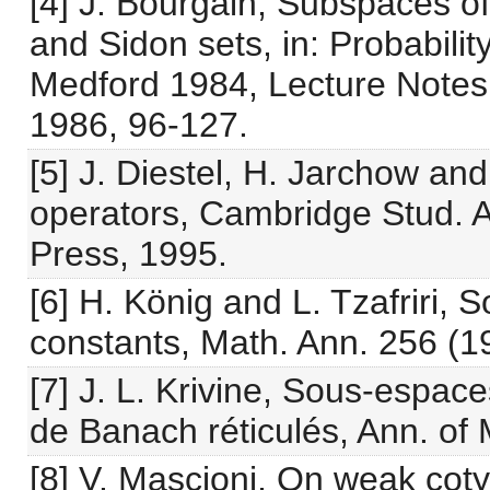
[4] J. Bourgain, Subspaces o
and Sidon sets, in: Probabili
Medford 1984, Lecture Notes i
1986, 96-127.
[5] J. Diestel, H. Jarchow an
operators, Cambridge Stud. A
Press, 1995.
[6] H. König and L. Tzafriri,
constants, Math. Ann. 256 (1
[7] J. L. Krivine, Sous-espac
de Banach réticulés, Ann. of 
[8] V. Mascioni, On weak cot