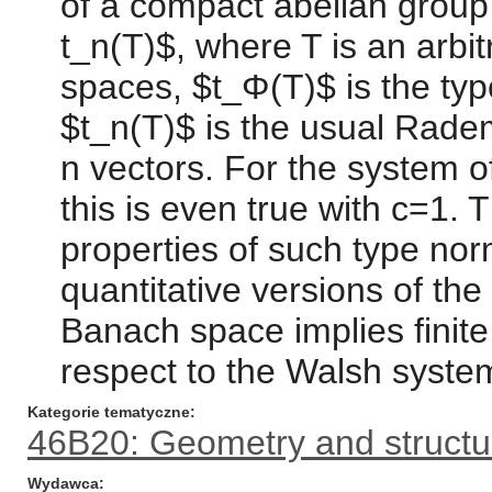
of a compact abelian group,
t_n(T)$, where T is an arb
spaces, $t_Φ(T)$ is the typ
$t_n(T)$ is the usual Rad
n vectors. For the system o
this is even true with c=1.
properties of such type no
quantitative versions of the 
Banach space implies finite
respect to the Walsh system
Kategorie tematyczne
46B20: Geometry and structu
Wydawca