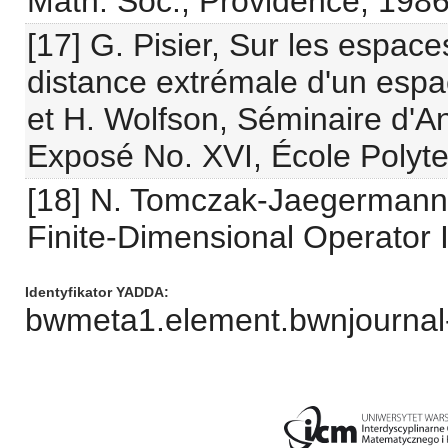
Math. Soc., Providence, 1986
[17] G. Pisier, Sur les espac
distance extrémale d'un espa
et H. Wolfson, Séminaire d'A
Exposé No. XVI, École Polyte
[18] N. Tomczak-Jaegermann
Finite-Dimensional Operator 
Identyfikator YADDA
bwmeta1.element.bwnjournal