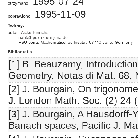
1995-07-24
otrzymano
1995-11-09
poprawiono
Twórcy
autor
Aicke Hinrichs
nah@hpux.rz.uni-jena.de
FSU Jena, Mathematisches Institut, 07740 Jena, Germany
Bibliografia
[1] B. Beauzamy, Introductio
Geometry, Notas di Mat. 68,
[2] J. Bourgain, On trigonomet
J. London Math. Soc. (2) 24 
[3] J. Bourgain, A Hausdorff-
Banach spaces, Pacific J. Ma