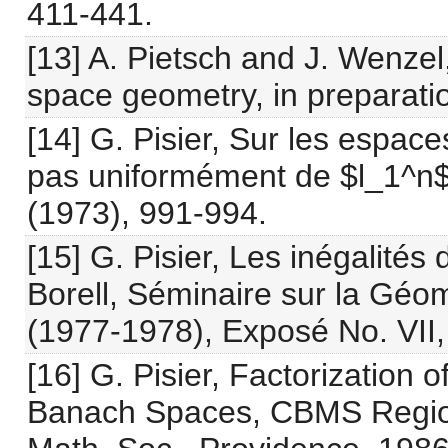
411-441.
[13] A. Pietsch and J. Wenz
space geometry, in preparati
[14] G. Pisier, Sur les espac
pas uniformément de $l_1^n$,
(1973), 991-994.
[15] G. Pisier, Les inégalité
Borell, Séminaire sur la Gé
(1977-1978), Exposé No. VII,
[16] G. Pisier, Factorization
Banach Spaces, CBMS Regiona