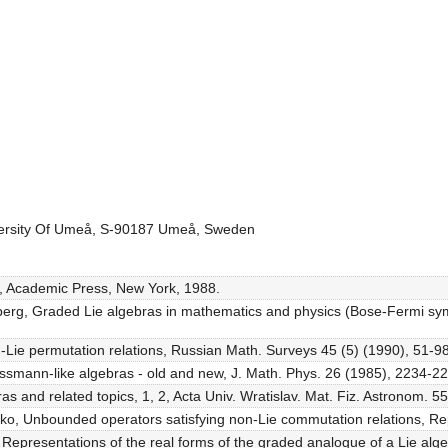
versity Of Umeå, S-90187 Umeå, Sweden
e, Academic Press, New York, 1988.
nberg, Graded Lie algebras in mathematics and physics (Bose-Fermi sy
n-Lie permutation relations, Russian Math. Surveys 45 (5) (1990), 51-98
rassmann-like algebras - old and new, J. Math. Phys. 26 (1985), 2234-2
as and related topics, 1, 2, Acta Univ. Wratislav. Mat. Fiz. Astronom. 5
enko, Unbounded operators satisfying non-Lie commutation relations, Re
v, Representations of the real forms of the graded analogue of a Lie alg