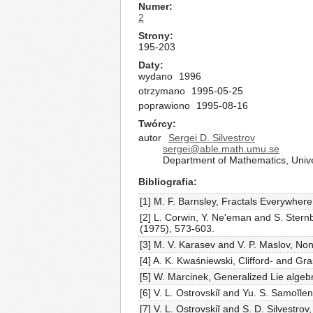
Numer
2
Strony
195-203
Daty
wydano
1996
otrzymano
1995-05-25
poprawiono
1995-08-16
Twórcy
autor
Sergei D. Silvestrov
sergei@able.math.umu.se
Department of Mathematics, Uni
Bibliografia
[1] M. F. Barnsley, Fractals Everywher
[2] L. Corwin, Y. Ne'eman and S. Ster
(1975), 573-603.
[3] M. V. Karasev and V. P. Maslov, No
[4] A. K. Kwaśniewski, Clifford- and G
[5] W. Marcinek, Generalized Lie algebr
[6] V. L. Ostrovskiĭ and Yu. S. Samoĭl
[7] V. L. Ostrovskiĭ and S. D. Silvestro