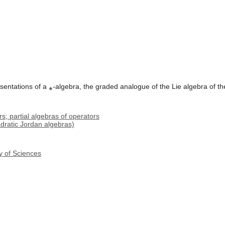
sentations of a ⁎-algebra, the graded analogue of the Lie algebra of th
; partial algebras of operators
dratic Jordan algebras)
y of Sciences