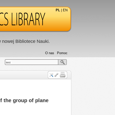
PL
|
EN
nowej Bibliotece Nauki.
O nas
Pomoc
test
f the group of plane