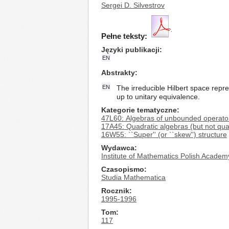
Sergei D. Silvestrov
Pełne teksty:
Języki publikacji
EN
Abstrakty
EN
The irreducible Hilbert space repre
up to unitary equivalence.
Kategorie tematyczne
47L60: Algebras of unbounded operators
17A45: Quadratic algebras (but not qua
16W55: ``Super'' (or ``skew'') structure
Wydawca
Institute of Mathematics Polish Academ
Czasopismo
Studia Mathematica
Rocznik
1995-1996
Tom
117