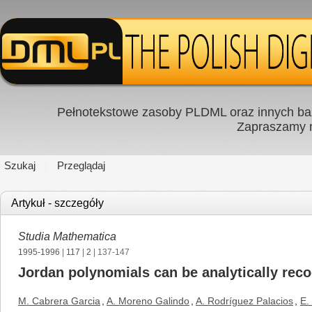
Pełnotekstowe zasoby PLDML oraz innych baz
Zapraszamy
Szukaj
Przeglądaj
Artykuł - szczegóły
Studia Mathematica
1995-1996
|
117
|
2
| 137-147
Jordan polynomials can be analytically rec
M. Cabrera Garcia
,
A. Moreno Galindo
,
A. Rodríguez Palacios
,
E.