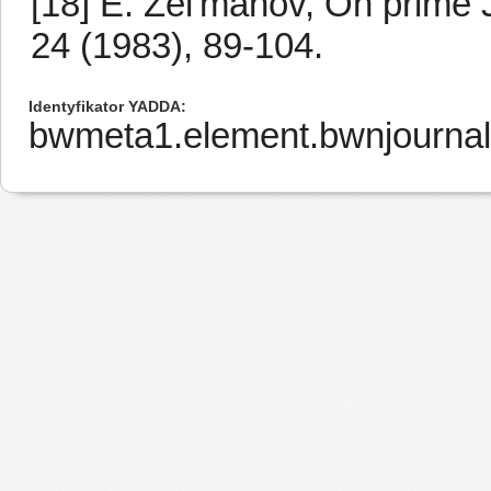
[18] E. Zel'manov, On prime J
24 (1983), 89-104.
Identyfikator YADDA
bwmeta1.element.bwnjournal