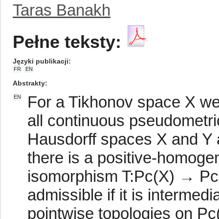
Taras Banakh
Pełne teksty:
Języki publikacji
FR
EN
Abstrakty
For a Tikhonov space X we 
EN
all continuous pseudometric
Hausdorff spaces X and Y a
there is a positive-homogen
isomorphism T:Pc(X) → Pc(Y
admissible if it is interm
pointwise topologies on Pc(