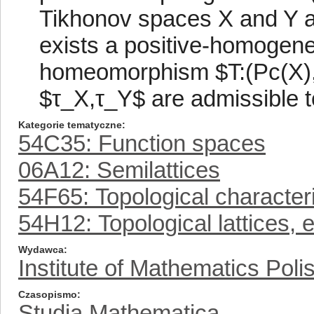
Tikhonov spaces X and Y ar
exists a positive-homogeneo
homeomorphism $T:(Pc(X),
$τ_X,τ_Y$ are admissible t
Kategorie tematyczne
54C35: Function spaces
06A12: Semilattices
54F65: Topological characteri
54H12: Topological lattices, e
Wydawca
Institute of Mathematics Pol
Czasopismo
Studia Mathematica