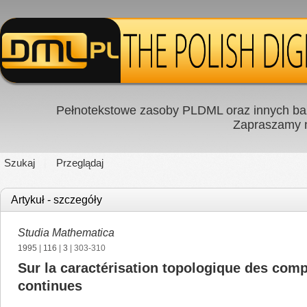
Pełnotekstowe zasoby PLDML oraz innych baz
Zapraszamy
Szukaj
Przeglądaj
Artykuł - szczegóły
Studia Mathematica
1995
|
116
|
3
| 303-310
Sur la caractérisation topologique des comp
continues