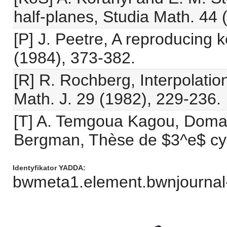
half-planes, Studia Math. 44 
[P] J. Peetre, A reproducing ke
(1984), 373-382.
[R] R. Rochberg, Interpolati
Math. J. 29 (1982), 229-236.
[T] A. Temgoua Kagou, Domain
Bergman, Thèse de $3^e$ cyc
Identyfikator YADDA
bwmeta1.element.bwnjournal