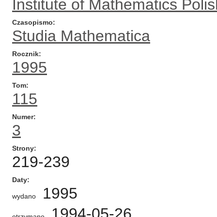
Institute of Mathematics Pol
Czasopismo
Studia Mathematica
Rocznik
1995
Tom
115
Numer
3
Strony
219-239
Daty
1995
wydano
1994-05-26
otrzymano