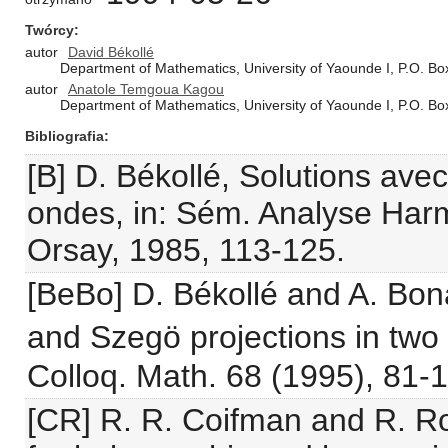
Twórcy
autor
David Békollé
Department of Mathematics, University of Yaounde I, P.O. 
autor
Anatole Temgoua Kagou
Department of Mathematics, University of Yaounde I, P.O. 
Bibliografia
[B] D. Békollé, Solutions ave
ondes, in: Sém. Analyse Har
Orsay, 1985, 113-125.
[BeBo] D. Békollé and A. Bon
and Szegö projections in tw
Colloq. Math. 68 (1995), 81-
[CR] R. R. Coifman and R. R