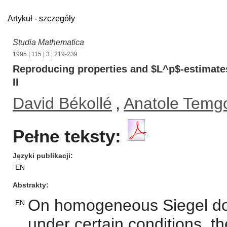
Artykuł - szczegóły
Studia Mathematica
1995
|
115
|
3
| 219-239
Reproducing properties and $L^p$-estimates
II
David Békollé
,
Anatole Temg
Pełne teksty:
Języki publikacji
EN
Abstrakty
On homogeneous Siegel doma
EN
under certain conditions, 