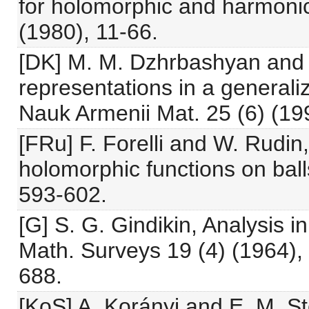
for holomorphic and harmonic
(1980), 11-66.
[DK] M. M. Dzhrbashyan and A
representations in a generali
Nauk Armenii Mat. 25 (6) (19
[FRu] F. Forelli and W. Rudin
holomorphic functions on ball
593-602.
[G] S. G. Gindikin, Analysis
Math. Surveys 19 (4) (1964), 
688.
[KoS] A. Korányi and E. M. S