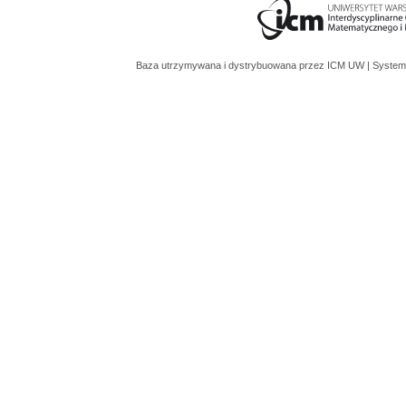
Baza utrzymywana i dystrybuowana przez
ICM UW
| System