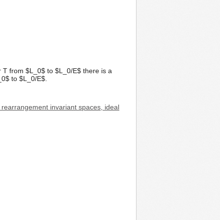
r T from $L_0$ to $L_0/E$ there is a
_0$ to $L_0/E$.
 rearrangement invariant spaces, ideal