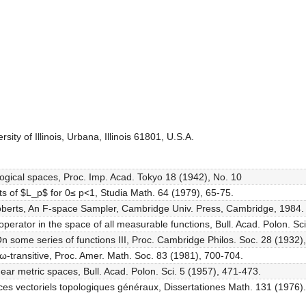
ity of Illinois, Urbana, Illinois 61801, U.S.A.
ological spaces, Proc. Imp. Acad. Tokyo 18 (1942), No. 10
nts of $L_p$ for 0≤ p<1, Studia Math. 64 (1979), 65-75.
 Roberts, An F-space Sampler, Cambridge Univ. Press, Cambridge, 1984.
 operator in the space of all measurable functions, Bull. Acad. Polon. Sc
On some series of functions III, Proc. Cambridge Philos. Soc. 28 (1932)
s ω-transitive, Proc. Amer. Math. Soc. 83 (1981), 700-704.
inear metric spaces, Bull. Acad. Polon. Sci. 5 (1957), 471-473.
aces vectoriels topologiques généraux, Dissertationes Math. 131 (1976).