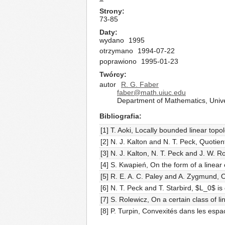
Strony
73-85
Daty
wydano
1995
otrzymano
1994-07-22
poprawiono
1995-01-23
Twórcy
autor
R. G. Faber
faber@math.uiuc.edu
Department of Mathematics, Univers
Bibliografia
[1] T. Aoki, Locally bounded linear top
[2] N. J. Kalton and N. T. Peck, Quotie
[3] N. J. Kalton, N. T. Peck and J. W.
[4] S. Kwapień, On the form of a linear
[5] R. E. A. C. Paley and A. Zygmund, 
[6] N. T. Peck and T. Starbird, $L_0$ i
[7] S. Rolewicz, On a certain class of l
[8] P. Turpin, Convexités dans les esp