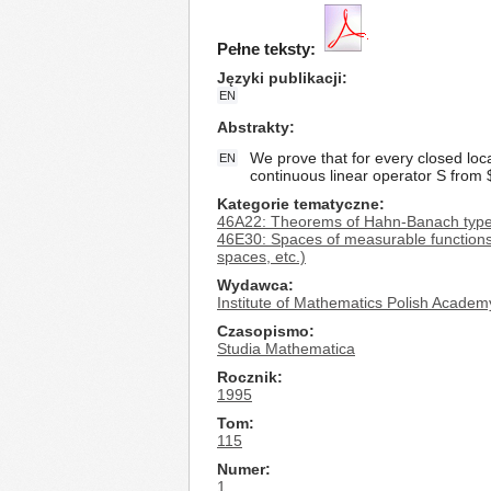
Pełne teksty:
Języki publikacji
EN
Abstrakty
We prove that for every closed loc
EN
continuous linear operator S from
Kategorie tematyczne
46A22: Theorems of Hahn-Banach type; e
46E30: Spaces of measurable functions 
spaces, etc.)
Wydawca
Institute of Mathematics Polish Academ
Czasopismo
Studia Mathematica
Rocznik
1995
Tom
115
Numer
1