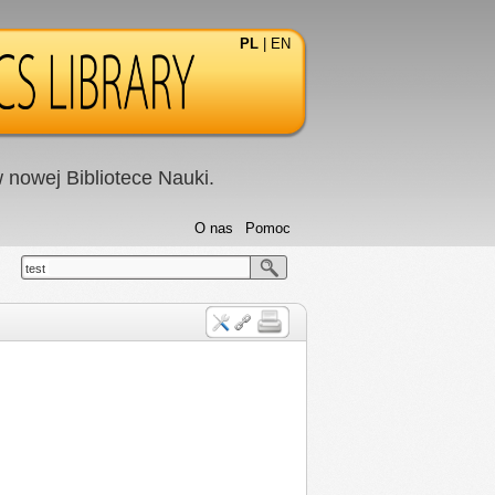
PL
|
EN
nowej Bibliotece Nauki.
O nas
Pomoc
test