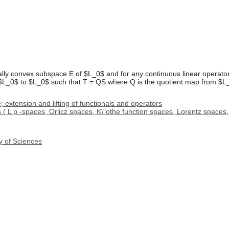
ally convex subspace E of $L_0$ and for any continuous linear operato
 $L_0$ to $L_0$ such that T = QS where Q is the quotient map from $L
xtension and lifting of functionals and operators
( L p -spaces, Orlicz spaces, K\"othe function spaces, Lorentz spaces,
y of Sciences