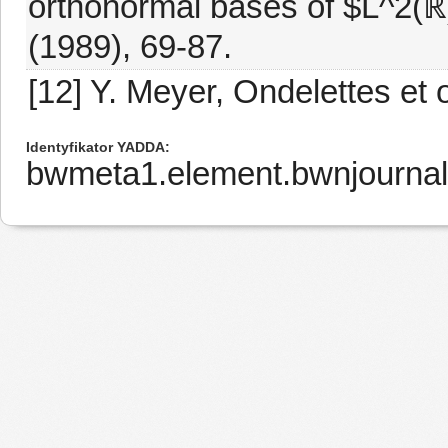
orthonormal bases of $L^2(ℝ
(1989), 69-87.
[12] Y. Meyer, Ondelettes et 
Identyfikator YADDA
bwmeta1.element.bwnjournal