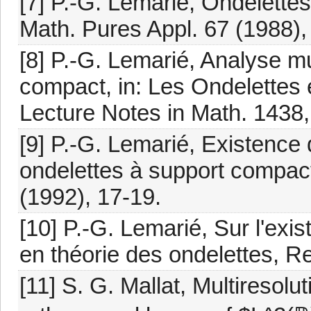
[7] P.-G. Lemarié, Ondelettes 
Math. Pures Appl. 67 (1988),
[8] P.-G. Lemarié, Analyse mu
compact, in: Les Ondelettes 
Lecture Notes in Math. 1438, 
[9] P.-G. Lemarié, Existence 
ondelettes à support compact
(1992), 17-19.
[10] P.-G. Lemarié, Sur l'exi
en théorie des ondelettes, R
[11] S. G. Mallat, Multiresol