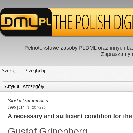
Pełnotekstowe zasoby PLDML oraz innych baz
Zapraszamy
Szukaj
Przeglądaj
Artykuł - szczegóły
Studia Mathematica
1995
|
114
|
3
| 207-226
A necessary and sufficient condition for the
Gustaf Gripenberg