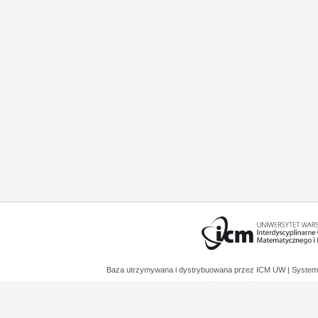
Baza utrzymywana i dystrybuowana przez
ICM UW
| System