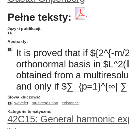
Pełne teksty:
Języki publikacji
EN
Abstrakty
It is proved that if ${2^{-m
EN
orthonormal basis in $L^2(
obtained from a multiresolu
and only if $∑_{p=1}^{∞| ∑_
Słowa kluczowe
wavelet
multiresolution
existence
EN
Kategorie tematyczne
42C15: General harmonic ex