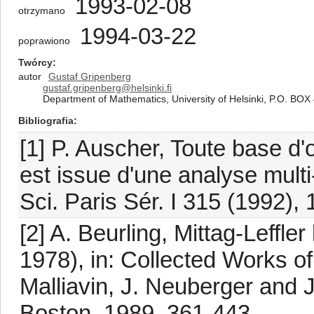
1993-02-08
otrzymano
1994-03-22
poprawiono
Twórcy
autor
Gustaf Gripenberg
gustaf.gripenberg@helsinki.fi
Department of Mathematics, University of Helsinki, P.O. BOX 
Bibliografia
[1] P. Auscher, Toute base d'
est issue d'une analyse multi
Sci. Paris Sér. I 315 (1992),
[2] A. Beurling, Mittag-Leffl
1978), in: Collected Works of
Malliavin, J. Neuberger and J
Boston, 1989, 361-443.