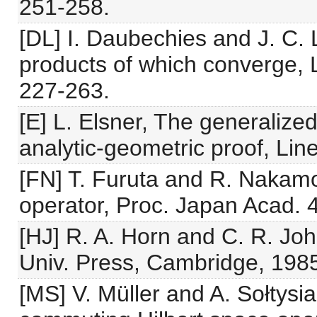
251-258.
[DL] I. Daubechies and J. C. L
products of which converge, 
227-263.
[E] L. Elsner, The generalize
analytic-geometric proof, Line
[FN] T. Furuta and R. Nakamo
operator, Proc. Japan Acad. 
[HJ] R. A. Horn and C. R. Jo
Univ. Press, Cambridge, 198
[MS] V. Müller and A. Sołtysia