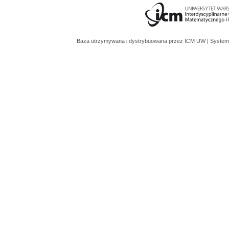
Baza utrzymywana i dystrybuowana przez
ICM UW
| System