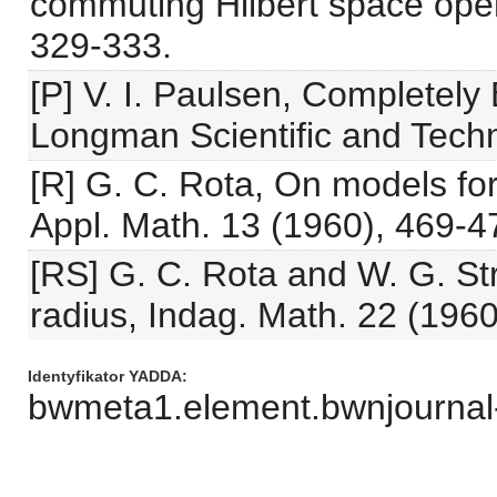
commuting Hilbert space oper
329-333.
[P] V. I. Paulsen, Completel
Longman Scientific and Techn
[R] G. C. Rota, On models fo
Appl. Math. 13 (1960), 469-4
[RS] G. C. Rota and W. G. Str
radius, Indag. Math. 22 (1960
Identyfikator YADDA
bwmeta1.element.bwnjournal