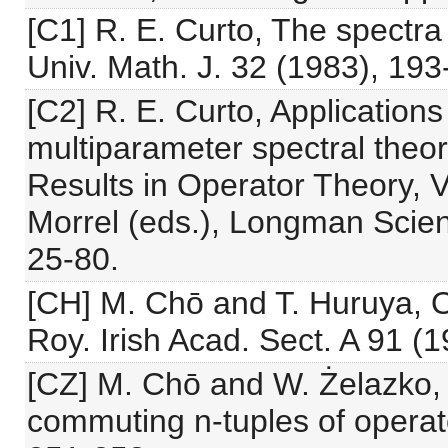
[C1] R. E. Curto, The spectra
Univ. Math. J. 32 (1983), 193
[C2] R. E. Curto, Applications
multiparameter spectral theo
Results in Operator Theory, V
Morrel (eds.), Longman Scient
25-80.
[CH] M. Chō and T. Huruya, On
Roy. Irish Acad. Sect. A 91 (1
[CZ] M. Chō and W. Żelazko, 
commuting n-tuples of operat