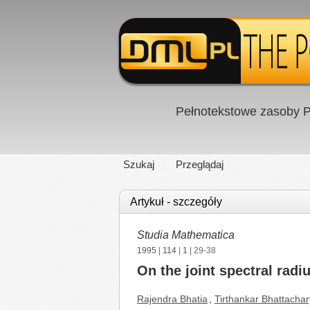
Pełnotekstowe zasoby P
Szukaj
Przeglądaj
Artykuł - szczegóły
Studia Mathematica
1995
|
114
|
1
| 29-38
On the joint spectral rad
Rajendra Bhatia
,
Tirthankar Вhattacha