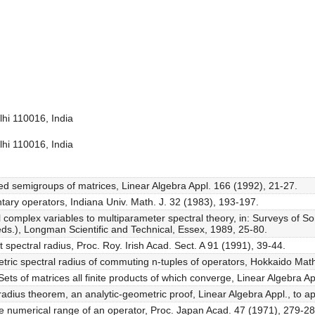
elhi 110016, India
elhi 110016, India
d semigroups of matrices, Linear Algebra Appl. 166 (1992), 21-27.
tary operators, Indiana Univ. Math. J. 32 (1983), 193-197.
al complex variables to multiparameter spectral theory, in: Surveys of
eds.), Longman Scientific and Technical, Essex, 1989, 25-80.
 spectral radius, Proc. Roy. Irish Acad. Sect. A 91 (1991), 39-44.
ric spectral radius of commuting n-tuples of operators, Hokkaido Math
Sets of matrices all finite products of which converge, Linear Algebra A
 radius theorem, an analytic-geometric proof, Linear Algebra Appl., to a
e numerical range of an operator, Proc. Japan Acad. 47 (1971), 279-28