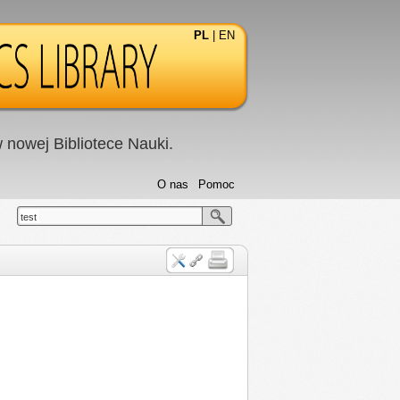
PL
|
EN
nowej Bibliotece Nauki.
O nas
Pomoc
test