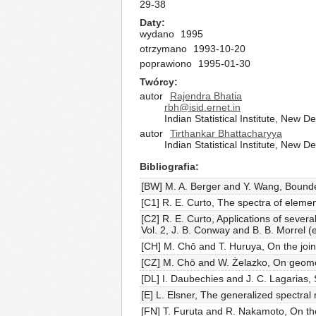
29-38
Daty
wydano
1995
otrzymano
1993-10-20
poprawiono
1995-01-30
Twórcy
autor
Rajendra Bhatia
rbh@isid.ernet.in
Indian Statistical Institute, New D
autor
Tirthankar Вhattacharyya
Indian Statistical Institute, New D
Bibliografia
[BW] M. A. Berger and Y. Wang, Bounde
[C1] R. E. Curto, The spectra of elemen
[C2] R. E. Curto, Applications of sever
Vol. 2, J. B. Conway and B. B. Morrel (
[CH] M. Chō and T. Huruya, On the joint
[CZ] M. Chō and W. Żelazko, On geomet
[DL] I. Daubechies and J. C. Lagarias, 
[E] L. Elsner, The generalized spectral
[FN] T. Furuta and R. Nakamoto, On th