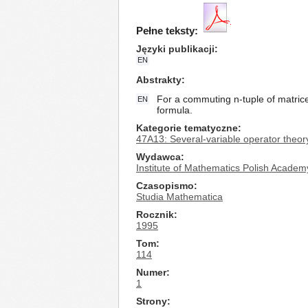
Pełne teksty:
Języki publikacji
EN
Abstrakty
For a commuting n-tuple of matrices
EN
formula.
Kategorie tematyczne
47A13: Several-variable operator theory
Wydawca
Institute of Mathematics Polish Academ
Czasopismo
Studia Mathematica
Rocznik
1995
Tom
114
Numer
1
Strony