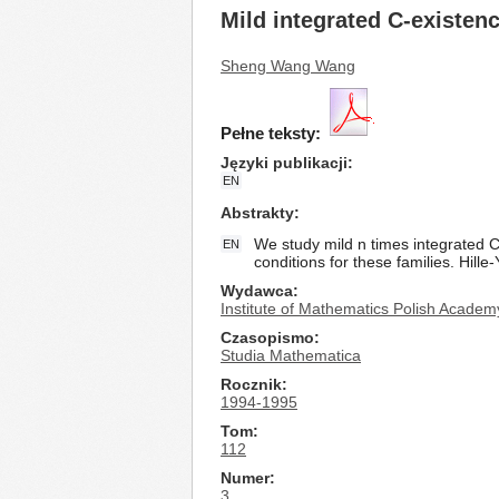
Mild integrated C-existenc
Sheng Wang Wang
Pełne teksty:
Języki publikacji
EN
Abstrakty
We study mild n times integrated 
EN
conditions for these families. Hill
Wydawca
Institute of Mathematics Polish Academ
Czasopismo
Studia Mathematica
Rocznik
1994-1995
Tom
112
Numer
3