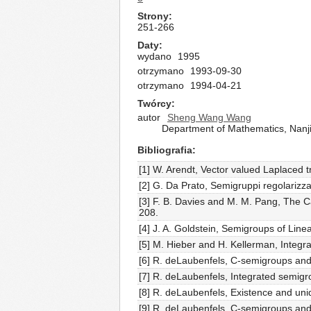
Strony
251-266
Daty
wydano
1995
otrzymano
1993-09-30
otrzymano
1994-04-21
Twórcy
autor
Sheng Wang Wang
Department of Mathematics, Nanji
Bibliografia
[1] W. Arendt, Vector valued Laplaced 
[2] G. Da Prato, Semigruppi regolarizza
[3] F. B. Davies and M. M. Pang, The C
208.
[4] J. A. Goldstein, Semigroups of Line
[5] M. Hieber and H. Kellerman, Integr
[6] R. deLaubenfels, C-semigroups and 
[7] R. deLaubenfels, Integrated semi
[8] R. deLaubenfels, Existence and uni
[9] R. deLaubenfels, C-semigroups and 