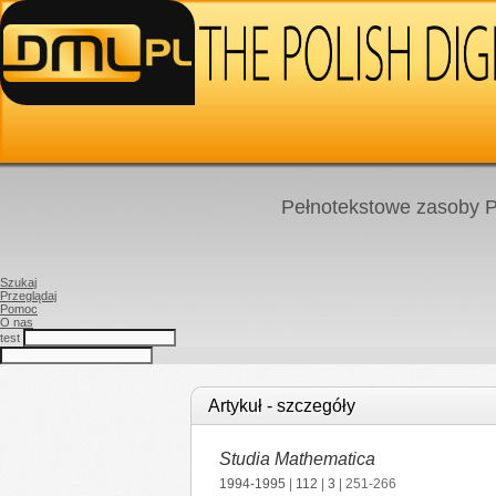
Pełnotekstowe zasoby P
Szukaj
Przeglądaj
Pomoc
O nas
test
Artykuł - szczegóły
Studia Mathematica
1994-1995
|
112
|
3
| 251-266