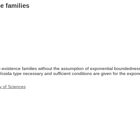
e families
C-existence families without the assumption of exponential boundednes
e-Yosida type necessary and sufficient conditions are given for the expo
y of Sciences