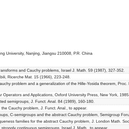
ng University, Nanjing, Jiangsu 210008, P.R. China
transforms and Cauchy problems, Israel J. Math. 59 (1987), 327-352.
bili, Ricerche Mat. 15 (1966), 223-248.
auchy problem and a generalization of the Hille-Yosida theorem, Proc.
ar Operators and Applications, Oxford University Press, New York, 1985
ated semigroups, J. Funct. Anal. 84 (1989), 160-180.
the Cauchy problem, J. Funct. Anal., to appear.
groups, C-semigroups and the abstract Cauchy problem, Semigroup For
queness families for the abstract Cauchy problem, J. London Math. Soc
strongly continuous semigroups, Israel J. Math., to appear.