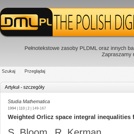
Pełnotekstowe zasoby PLDML oraz innych baz
Zapraszamy
Szukaj
Przeglądaj
Artykuł - szczegóły
Studia Mathematica
1994
|
110
|
2
| 149-167
Weighted Orlicz space integral inequalities
S. Bloom
,
R. Kerman