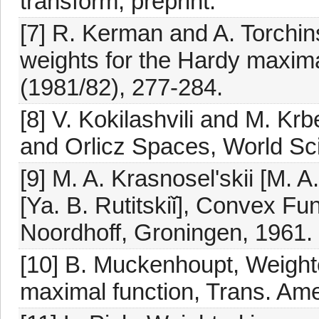
transform, preprint.
[7] R. Kerman and A. Torchins
weights for the Hardy maxima
(1981/82), 277-284.
[8] V. Kokilashvili and M. Kr
and Orlicz Spaces, World Scie
[9] M. A. Krasnosel'skii [M. A
[Ya. B. Rutitskiǐ], Convex Fu
Noordhoff, Groningen, 1961.
[10] B. Muckenhoupt, Weighte
maximal function, Trans. Ame