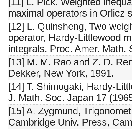
[11] L. Pick, Weighted inequal
maximal operators in Orlicz s
[12] L. Quinsheng, Two weigh
operator, Hardy-Littlewood m
integrals, Proc. Amer. Math. 
[13] M. M. Rao and Z. D. Ren
Dekker, New York, 1991.
[14] T. Shimogaki, Hardy-Lit
J. Math. Soc. Japan 17 (1965
[15] A. Zygmund, Trigonometri
Cambridge Univ. Press, Cam