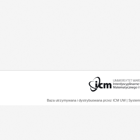
Baza utrzymywana i dystrybuowana przez
ICM UW
| System