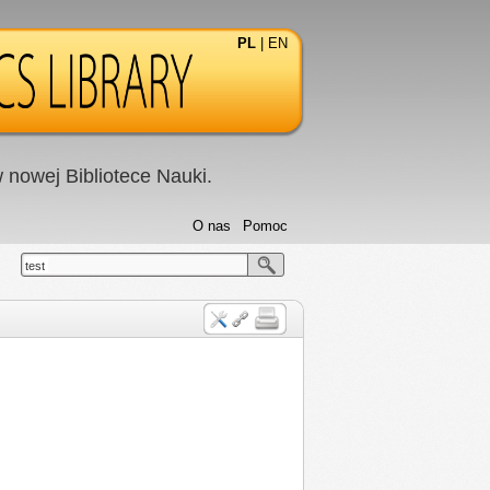
PL
|
EN
nowej Bibliotece Nauki.
O nas
Pomoc
test