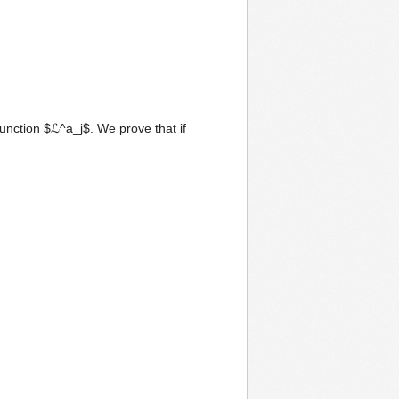
unction $ℒ^a_j$. We prove that if