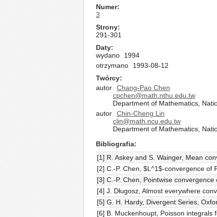
Numer
3
Strony
291-301
Daty
wydano
1994
otrzymano
1993-08-12
Twórcy
autor
Chang-Pao Chen
cpchen@math.nthu.edu.tw
Department of Mathematics, Natio
autor
Chin-Cheng Lin
clin@math.ncu.edu.tw
Department of Mathematics, Natio
Bibliografia
[1] R. Askey and S. Wainger, Mean con
[2] C.-P. Chen, $L^1$-convergence of Fo
[3] C.-P. Chen, Pointwise convergence o
[4] J. Długosz, Almost everywhere con
[5] G. H. Hardy, Divergent Series, Oxf
[6] B. Muckenhoupt, Poisson integrals