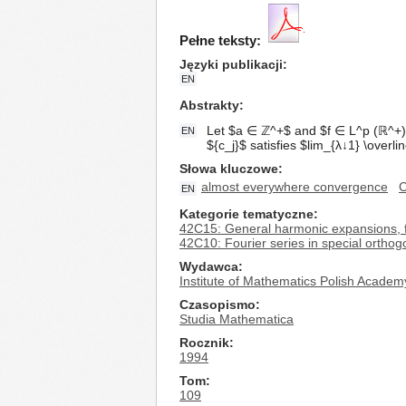
Pełne teksty:
Języki publikacji
EN
Abstrakty
Let $a ∈ ℤ^+$ and $f ∈ L^p (ℝ^+), 
EN
${c_j}$ satisfies $lim_{λ↓1} \over
Słowa kluczowe
almost everywhere convergence
C
EN
Kategorie tematyczne
42C15: General harmonic expansions,
42C10: Fourier series in special orthog
Wydawca
Institute of Mathematics Polish Academ
Czasopismo
Studia Mathematica
Rocznik
1994
Tom
109