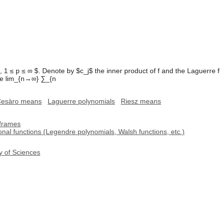
1 ≤ p ≤ ∞ $. Denote by $c_j$ the inner product of f and the Laguerre f
line lim_{n→∞} ∑_{n
esàro means
Laguerre polynomials
Riesz means
 frames
onal functions (Legendre polynomials, Walsh functions, etc.)
y of Sciences