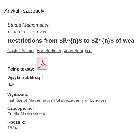
Artykuł - szczegóły
Studia Mathematica
1994
|
108
|
3
| 291-299
Restrictions from $ℝ^{n}$ to $ℤ^{n}$ of weak
Nakhlé Asmar
,
Earl Berkson
,
Jean Bourgain
Pełne teksty:
Języki publikacji
EN
Wydawca
Institute of Mathematics Polish Academy of Sciences
Czasopismo
Studia Mathematica
Rocznik
1994