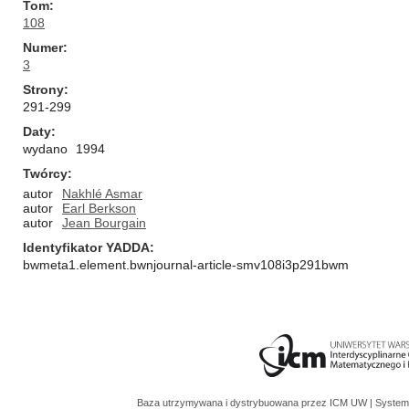
Tom
108
Numer
3
Strony
291-299
Daty
wydano
1994
Twórcy
autor
Nakhlé Asmar
autor
Earl Berkson
autor
Jean Bourgain
Identyfikator YADDA
bwmeta1.element.bwnjournal-article-smv108i3p291bwm
Baza utrzymywana i dystrybuowana przez
ICM UW
| System