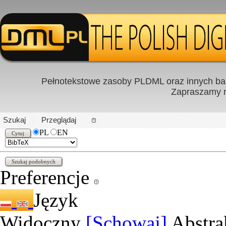
Pełnotekstowe zasoby PLDML oraz innych baz
Zapraszamy
PL
|
EN
Szukaj
Przeglądaj
PL
EN
Preferencje
Język
Widoczny
[Schowaj]
Abstra