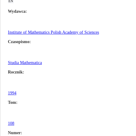
EN
Wydawca
Institute of Mathematics Polish Academy of Sciences
Czasopismo
Studia Mathematica
Rocznik
1994
Tom
108
Numer