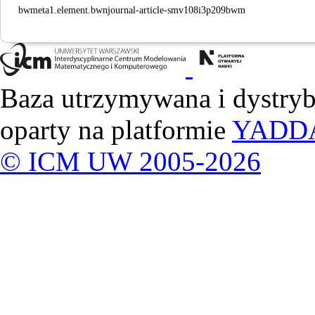
bwmeta1.element.bwnjournal-article-smv108i3p209bwm
Baza utrzymywana i dystry
oparty na platformie
YADD
© ICM UW 2005-2026