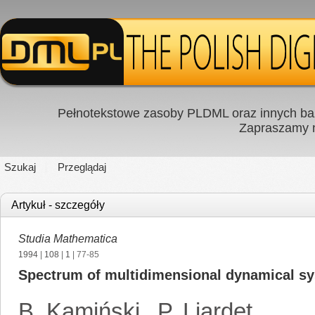
Pełnotekstowe zasoby PLDML oraz innych baz
Zapraszamy
Szukaj
Przeglądaj
Artykuł - szczegóły
Studia Mathematica
1994
|
108
|
1
| 77-85
Spectrum of multidimensional dynamical sy
B. Kamiński
,
P. Liardet