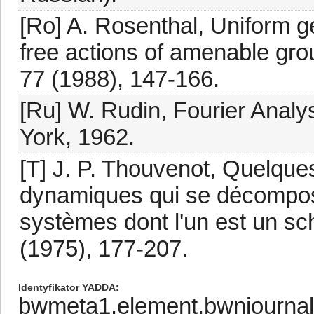
[Ro] A. Rosenthal, Uniform ge
free actions of amenable gro
77 (1988), 147-166.
[Ru] W. Rudin, Fourier Analy
York, 1962.
[T] J. P. Thouvenot, Quelque
dynamiques qui se décompos
systèmes dont l'un est un sch
(1975), 177-207.
Identyfikator YADDA
bwmeta1.element.bwnjournal