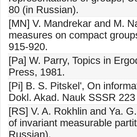
80 (in Russian).
[MN] V. Mandrekar and M. Nad
measures on compact groups,
915-920.
[Pa] W. Parry, Topics in Erg
Press, 1981.
[Pi] B. S. Pitskel', On inform
Dokl. Akad. Nauk SSSR 223 (
[RS] V. A. Rokhlin and Ya. G.
of invariant measurable parti
Russian).