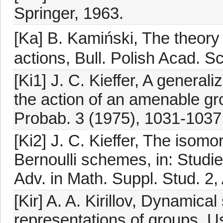
Springer, 1963.
[Ka] B. Kamiński, The theory o
actions, Bull. Polish Acad. S
[Ki1] J. C. Kieffer, A genera
the action of an amenable gr
Probab. 3 (1975), 1031-1037
[Ki2] J. C. Kieffer, The isom
Bernoulli schemes, in: Studie
Adv. in Math. Suppl. Stud. 2
[Kir] A. A. Kirillov, Dynamica
representations of groups, U