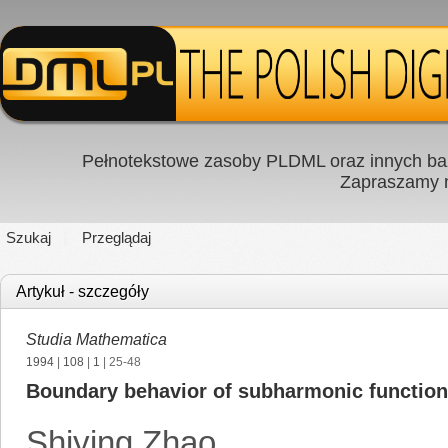
Pełnotekstowe zasoby PLDML oraz innych baz
Zapraszamy
Szukaj
Przeglądaj
Artykuł - szczegóły
Studia Mathematica
1994
|
108
|
1
| 25-48
Boundary behavior of subharmonic function
Shiying Zhao