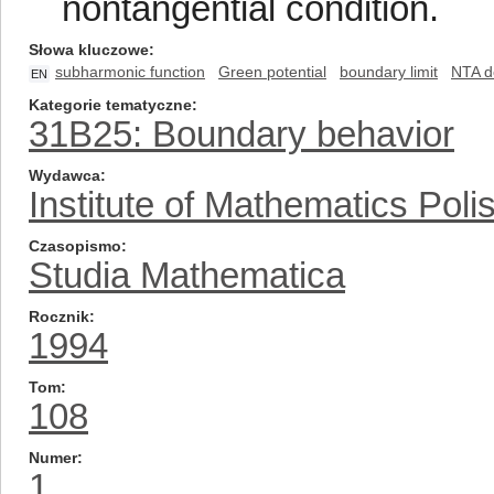
nontangential condition.
Słowa kluczowe
subharmonic function
Green potential
boundary limit
NTA d
EN
Kategorie tematyczne
31B25: Boundary behavior
Wydawca
Institute of Mathematics Pol
Czasopismo
Studia Mathematica
Rocznik
1994
Tom
108
Numer
1