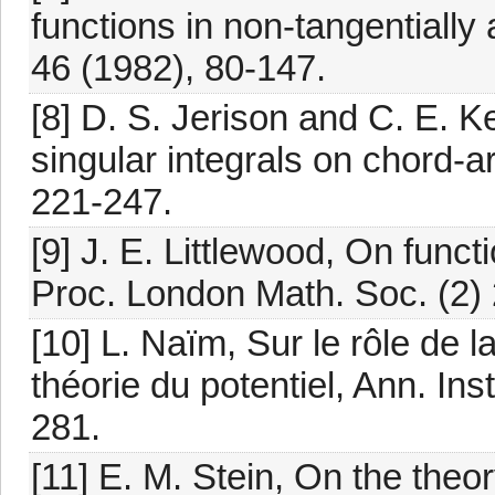
functions in non-tangentially
46 (1982), 80-147.
[8] D. S. Jerison and C. E. 
singular integrals on chord-
221-247.
[9] J. E. Littlewood, On funct
Proc. London Math. Soc. (2) 
[10] L. Naïm, Sur le rôle de l
théorie du potentiel, Ann. Ins
281.
[11] E. M. Stein, On the theo