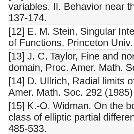
variables. II. Behavior near 
137-174.
[12] E. M. Stein, Singular Int
of Functions, Princeton Univ.
[13] J. C. Taylor, Fine and 
domain, Proc. Amer. Math. S
[14] D. Ullrich, Radial limits
Amer. Math. Soc. 292 (1985)
[15] K.-O. Widman, On the bo
class of elliptic partial differ
485-533.