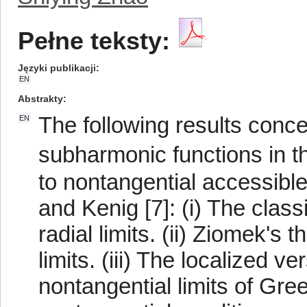
Pełne teksty:
Języki publikacji
EN
Abstrakty
The following results conc
EN
subharmonic functions in th
to nontangential accessibl
and Kenig [7]: (i) The class
radial limits. (ii) Ziomek'
limits. (iii) The localized 
nontangential limits of Gre