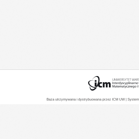
Baza utrzymywana i dystrybuowana przez
ICM UW
| System